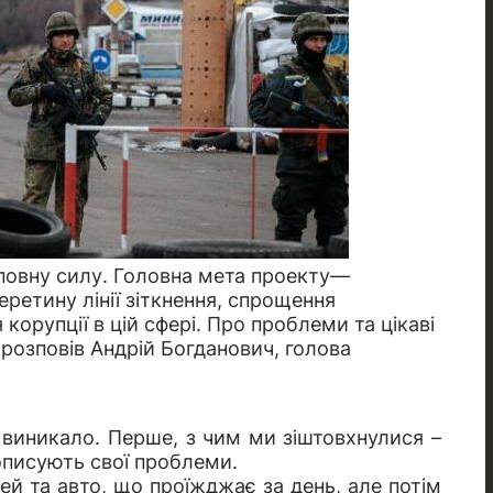
 повну силу. Головна мета проекту—
ретину лінії зіткнення, спрощення
орупції в цій сфері. Про проблеми та цікаві
розповів Андрій Богданович, голова
 виникало. Перше, з чим ми зіштовхнулися –
 описують свої проблеми.
ей та авто, що проїжджає за день, але потім