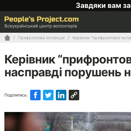
Завдяки вам за
Всеукраїнський центр волонтерів
Прифронтова інспекція
Керівник “прифронтової інспе
Керівник “прифронтово
насправді порушень н
Поділитись: