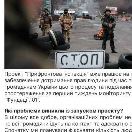
Проект “Прифронтова інспекція” вже працює на
забезпечення дотримання прав людини під час пе
громадянам України цього процесу та подолання к
спостереження за перший тиждень моніторингу 
“Фундації.101”.
Які проблеми виникли із запуском проекту?
В цілому все добре, організаційних проблем не
не всі громадяни ідуть на контакт та адекватно
Спочатку ми планували фіксувати кількість люд