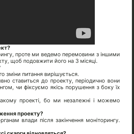
ект?
рингу, проте ми ведемо перемовини з іншими
у, щоб подовжити його на 3 місяці.
?
го зміни питання вирішується.
вно ставиться до проекту, періодично вони
ингом, чи фіксуємо якісь порушення з боку їх
такому проекті, бо ми незалежні і можемо
дження проекту?
ганам влади після закінчення моніторингу.
усі скарги відновляться?