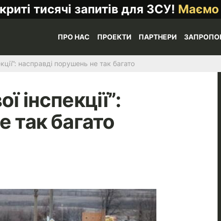
криті тисячі запитів для ЗСУ!
Маємо
ПРО НАС
ПРОЕКТИ
ПАРТНЕРИ
ЗАПРОПО
кції”: насправді порушень не так багато
ї інспекції”:
е так багато