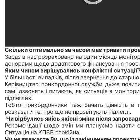
Скільки оптимально за часом має тривати про
Зараз в нас розраховано на один місяць моніто
донорами щодо додаткового фінансування проект
Яким чином вирішувались конфліктні ситуації
У більшості випадків, після звернення до старшо
Керівництво прикордонної служби дуже позити
самі дзвонять і питають, як ситуація з монітор
підлеглих.
Тобто прикордонники теж бачать цінність в 
розказати те, про що не прозвітують підлеглі.
Чи відбулись якісь якісні зміни після запрова
Рекомендації щодо змін ми плануємо надати ор
Ситуація на КПВВ спокійна.
Чи не вважаєте Ви, що із закінченням проекту 