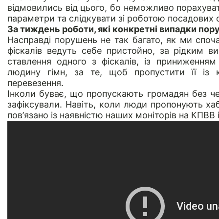
відмовились від цього, бо неможливо порахувати
параметри та слідкувати зі роботою посадових о
За тиждень роботи, які конкретні випадки пор
Насправді порушень не так багато, як ми споча
фіскалів ведуть себе пристойно, за рідким в
ставлення одного з фіскалів, із приниженням 
людину гімн, за те, щоб пропустити її із 
перевезення.
Інколи буває, що пропускають громадян без че
зафіксували. Навіть, коли люди пропонують ха
пов’язано із наявністю наших моніторів на КПВВ 