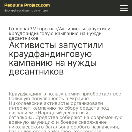
Всеукраїнський центр волонтерів
Головна
/
ЗМІ про нас
/
Активисты запустили
краудфандинговую кампанию на нужды
десантников
Активисты запустили
краудфандинговую
кампанию на нужды
десантников
Краудфандинг в пользу армии приобретает все
большую популярность в Украине.
Николаевские активисты организовали
интернет-кампанию по сбору средств под
названием «Народный десантный
батальон». Средства собирают на современную
военную амуницию и боевое снаряжение
николаевского батальона особого назначения,
базирующегося в Чонгаре (Херсонская