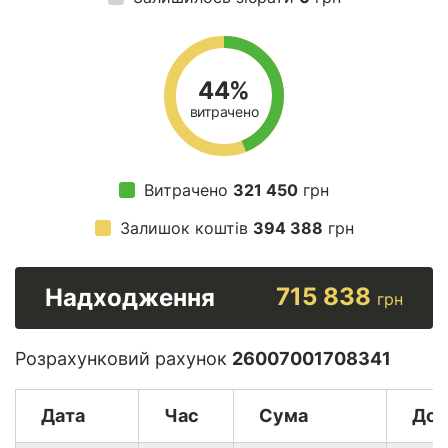
44%
витрачено
Витрачено
321 450
грн
Залишок коштів
394 388
грн
715 838
Надходження
грн
Розрахунковий рахунок
26007001708341
Дата
Час
Сума
Дон