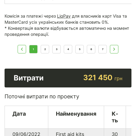
Комісія за платежі через
LiqPay
для власників карт Visa та
MasterCard усіх українських банків становить 0%.
* Конвертація валюти відбувається автоматично на момент
проведення операції.
1
2
3
4
5
6
7
321 450
Витрати
грн
Поточні витрати по проекту
Дата
Найменування
К-
ть
09/06/2022
First aid kits
30