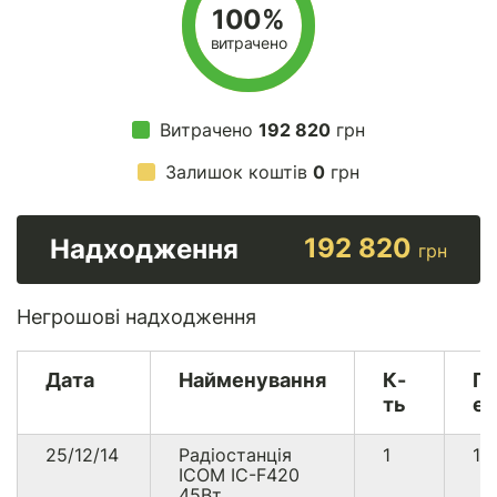
100%
витрачено
Витрачено
192 820
грн
Залишок коштів
0
грн
192 820
Надходження
грн
Негрошові надходження
Дата
Найменування
К-
Гр
ть
ек
25/12/14
Радіостанція
1
11
ICOM IC-F420
45Вт