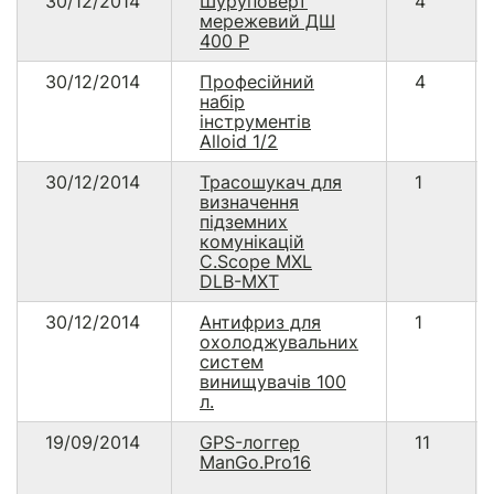
30/12/2014
Шуруповерт
4
мережевий ДШ
400 Р
30/12/2014
Професійний
4
набір
інструментів
Alloid 1/2
30/12/2014
Трасошукач для
1
визначення
підземних
комунікацій
C.Scope MXL
DLB-MXT
30/12/2014
Антифриз для
1
охолоджувальних
систем
винищувачів 100
л.
19/09/2014
GPS-логгер
11
ManGo.Pro16