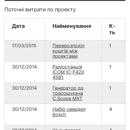
Поточні витрати по проекту
Дата
Найменування
К-
ть
17/03/2015
Перерозподіл
1
коштів між
проектами
30/12/2014
Радіостанція
1
ICOM IC-F420
45Вт
30/12/2014
Генератор до
1
трасошукача
C.Scope MXT
30/12/2014
Набір свердел
4
bosch