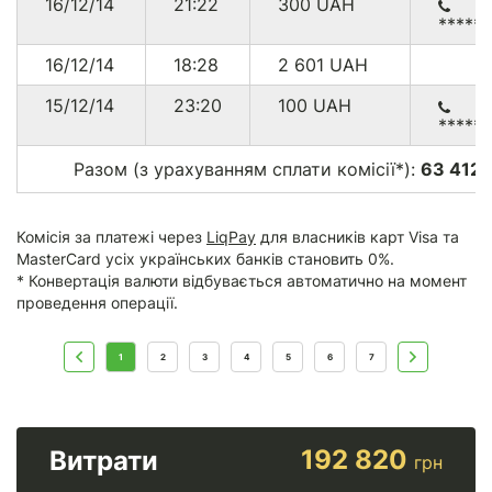
16/12/14
21:22
300
UAH
*****
16/12/14
18:28
2 601
UAH
15/12/14
23:20
100
UAH
*****
Разом (з урахуванням сплати комісії*):
63 412.
Комісія за платежі через
LiqPay
для власників карт Visa та
MasterCard усіх українських банків становить 0%.
* Конвертація валюти відбувається автоматично на момент
проведення операції.
1
2
3
4
5
6
7
192 820
Витрати
грн