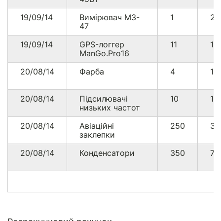
19/09/14
Вимірювач М3-
1
25
47
19/09/14
GPS-логгер
11
11
ManGo.Pro16
20/08/14
Фарба
4
17
20/08/14
Підсилювачі
10
12
низьких частот
20/08/14
Авіаційні
250
3
заклепки
20/08/14
Конденсатори
350
73