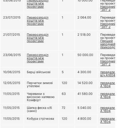
03/08/2015
Перерозподіл
1
10 000.00
Переведено
коштів між
на проект
проектами
Народний
“ЗІП” 2
23/07/2015
Перерозподіл
1
2 064.00
Переведено
коштів між
на проект
проектами
Народний
“ЗІП” 2
21/07/2015
Перерозподіл
1
2 518.00
Переведено
коштів між
на проект
проектами
Перший
народний
прикордонник
23/06/2015
Перерозподіл
1
50 000.00
Переведено
коштів між
на проект
проектами
Народний
“ЗІП” 2
10/06/2015
Берці військові
5
4 300.00
передали до
в/ч А1604
12/05/2015
Перчатки зимові
120
14 520.00
передали В/Ч
утеплені
А 1604
11/05/2015
Черевики з
63
41 580.00
передали В/Ч
високою халявою
А 1604
Комфорт
11/05/2015
Шапка феска х/б
72
5 040.00
передали В/Ч
(хаккі)
А 1604
11/05/2015
Кобура стрічкова
120
4 800.00
передали В/Ч
А 1604