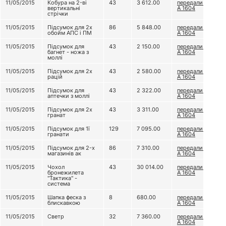
11/05/2015
Кобура на 2-ві
43
3 612.00
передали В/Ч
вертикальні
А 1604
стрічки
11/05/2015
Підсумок для 2х
86
5 848.00
передали В/Ч
обойм АПС і ПМ
А 1604
11/05/2015
Підсумок для
43
2 150.00
передали В/Ч
багнет - ножа з
А 1604
моллі
11/05/2015
Підсумок для 2х
43
2 580.00
передали В/Ч
рацій
А 1604
11/05/2015
Підсумок для
43
2 322.00
передали В/Ч
аптечки з моллі
А 1604
11/05/2015
Підсумок для 2х
43
3 311.00
передали В/Ч
гранат
А 1604
11/05/2015
Підсумок для 1ї
129
7 095.00
передали В/Ч
гранати
А 1604
11/05/2015
Підсумок для 2-х
86
7 310.00
передали В/Ч
магазинів ак
А 1604
11/05/2015
Чохол
43
30 014.00
передали В/Ч
бронежилета
А 1604
"Тактика" -
система
11/05/2015
Шапка феска з
8
680.00
передали В/Ч
блискавкою
А 1604
11/05/2015
Светр
32
7 360.00
передали В/Ч
А 1604