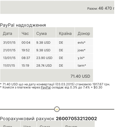
46 470 грн
Разом:
PayPal надходження
Дата
Час
Сума
Країна
Донор
31/01/15
00:04
9.38
USD
DE
evts*
21/01/15
19:52
9.38
USD
DE
joes*
13/01/15
08:37
23.90
USD
DE
y.bi*
11/01/15
15:19
28.74
USD
DE
tarm*
71.40 USD
* 71.40 USD що на дату конвертації (03.03.2015) становило 1917.67 грн.
* Комісія з платежів через
PayPal
складає від 0.3% до 7.4% + $0.30
Розрахунковий рахунок
26007053212002
Дата
Час
Сума
Донор