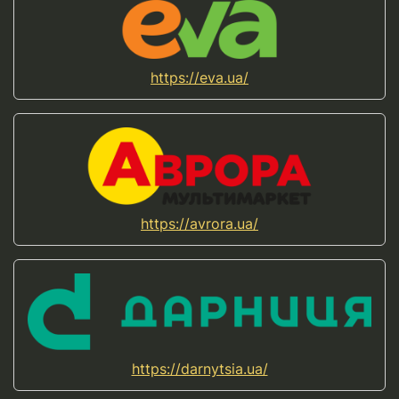
https://eva.ua/
https://avrora.ua/
https://darnytsia.ua/