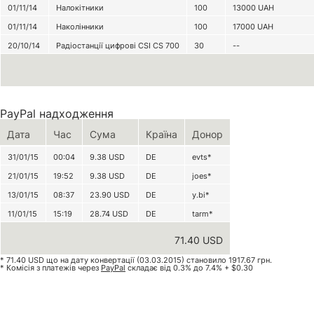
01/11/14
Налокітники
100
13000
UAH
01/11/14
Наколінники
100
17000
UAH
20/10/14
Радіостанції цифрові CSI CS 700
30
--
PayPal надходження
Дата
Час
Сума
Країна
Донор
31/01/15
00:04
9.38
USD
DE
evts*
21/01/15
19:52
9.38
USD
DE
joes*
13/01/15
08:37
23.90
USD
DE
y.bi*
11/01/15
15:19
28.74
USD
DE
tarm*
71.40 USD
* 71.40 USD що на дату конвертації (03.03.2015) становило 1917.67 грн.
* Комісія з платежів через
PayPal
складає від 0.3% до 7.4% + $0.30