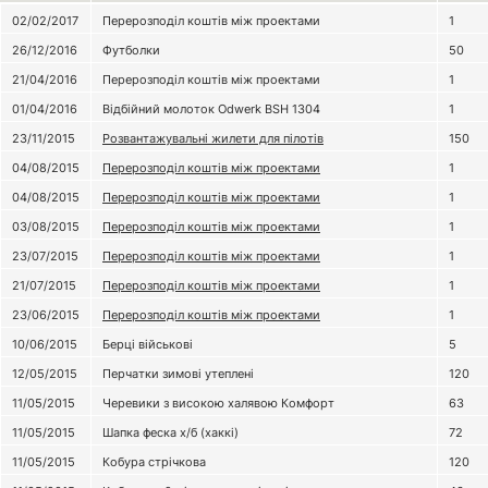
02/02/2017
Перерозподіл коштів між проектами
1
26/12/2016
Футболки
50
21/04/2016
Перерозподіл коштів між проектами
1
01/04/2016
Відбійний молоток Odwerk BSH 1304
1
23/11/2015
Розвантажувальні жилети для пілотів
150
04/08/2015
Перерозподіл коштів між проектами
1
04/08/2015
Перерозподіл коштів між проектами
1
03/08/2015
Перерозподіл коштів між проектами
1
23/07/2015
Перерозподіл коштів між проектами
1
21/07/2015
Перерозподіл коштів між проектами
1
23/06/2015
Перерозподіл коштів між проектами
1
10/06/2015
Берці військові
5
12/05/2015
Перчатки зимові утеплені
120
11/05/2015
Черевики з високою халявою Комфорт
63
11/05/2015
Шапка феска х/б (хаккі)
72
11/05/2015
Кобура стрічкова
120