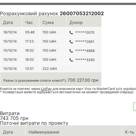
Розрахунковий рахунок
26007053212002
Дата
Час
Сума
Донор
16/10/14
05:48
150
UAH
******0070
15/10/14
17:23
150
UAH
******2661
15/10/14
16:02
150
UAH
******4888
15/10/14
16:02
100
UAH
******3280
15/10/14
13:57
222
UAH
700 227.00 грн
Разом (з урахуванням сплати комісії*):
Комісія за платежі через
LiqPay
для власників карт Visa та MasterCard усіх україн
* Конвертація валюти відбувається автоматично на момент проведення операції.
Витрати
743 705
грн
Поточні витрати по проекту
Дата
Найменування
К-ть