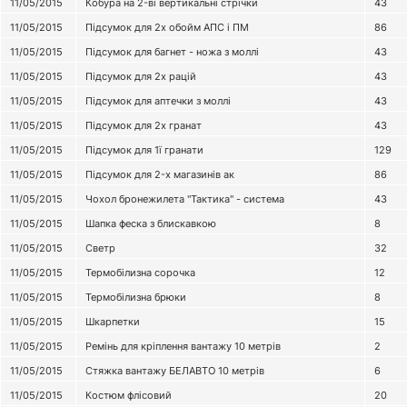
11/05/2015
Кобура на 2-ві вертикальні стрічки
43
11/05/2015
Підсумок для 2х обойм АПС і ПМ
86
11/05/2015
Підсумок для багнет - ножа з моллі
43
11/05/2015
Підсумок для 2х рацій
43
11/05/2015
Підсумок для аптечки з моллі
43
11/05/2015
Підсумок для 2х гранат
43
11/05/2015
Підсумок для 1ї гранати
129
11/05/2015
Підсумок для 2-х магазинів ак
86
11/05/2015
Чохол бронежилета "Тактика" - система
43
11/05/2015
Шапка феска з блискавкою
8
11/05/2015
Светр
32
11/05/2015
Термобілизна сорочка
12
11/05/2015
Термобілизна брюки
8
11/05/2015
Шкарпетки
15
11/05/2015
Ремінь для кріплення вантажу 10 метрів
2
11/05/2015
Стяжка вантажу БЕЛАВТО 10 метрів
6
11/05/2015
Костюм флісовий
20