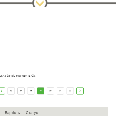
ських банків становить 0%.
16
17
18
19
20
21
22
Вартість
Статус