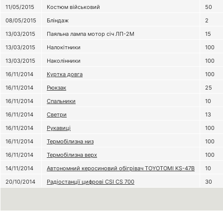
11/05/2015
Костюм військовий
50
08/05/2015
Бліндаж
2
13/03/2015
Паяльна лампа мотор січ ЛП-2М
15
13/03/2015
Налокітники
100
13/03/2015
Наколінники
100
16/11/2014
Куртка довга
100
16/11/2014
Рюкзак
25
16/11/2014
Спальники
10
16/11/2014
Светри
13
16/11/2014
Рукавиці
100
16/11/2014
Термобілизна низ
100
16/11/2014
Термобілизна верх
100
14/11/2014
Автономний керосиновий обігрівач TOYOTOMI KS-47B
10
20/10/2014
Радіостанції цифрові CSI CS 700
30