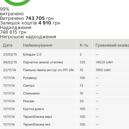
99%
витрачено
Витрачено
743 705
грн
Залишок коштів
4 910
грн
Надходження
748 615
грн
Негрошові надходження
Дата
Найменування
К-ть
Гривневий еквів
23/03/15
Бліндаж 2.0
2
--
06/02/15
Перчатки зимові утеплені
120
14520
UAH
22/11/14
Паяльна лампа мотор січ ЛП-2М
15
1950
UAH
11/11/14
Рукавиці
100
--
11/11/14
Светри
13
--
11/11/14
Спальники
10
--
11/11/14
Рюкзак
25
--
11/11/14
Куртка довга
100
--
11/11/14
Термобілизна верх
100
--
11/11/14
Термобілизна низ
100
--