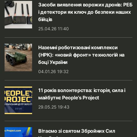
Засоби виявлення ворожих дронів: РЕБ
і детектори як ключ до безпеки наших
бійців
25.04.26 11:40
Наземні роботизовані комплекси
(НРК): «новий фронт» технологій на
боці України
04.01.26 19:32
11 років волонтерства: історія, сила і
майбутнє People’s Project
29.05.25 19:43
Вітаємо зі святом Збройних Сил