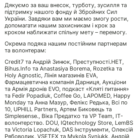
Дякуємо за ваш внесок, турботу, зусилля та
підтримку нашого фонду й Збройних Сил
України. Завдяки вам ми маємо змогу рости,
допомагати нашим захисникам і крок за
кроком наближати спільну мету – перемогу.
Окрема подяка нашим постійним партнерам
та волонтерам:
Credit7 та Андрій Зинюк, Преступності.НЕТ,
Bihus.Info та Anastasiya Borema, Rozetka та
Holy Agnostic, Лінія магазинів EVA,
Фармацевтична компанія Дарниця, Аукціони
та Армія дронів EVO, подкаст «Кляті питання»
та Fedir Popadiuk, Coffee Go, LAPOMED, Happy
Monday та Анна Мазур, Фелікс Редька, Всі по
10, UPHILL Partners, Артем Биковець та
Simplesense., Віка Предатко та VP Team, IT-
волонтерство. DOU, IQtechnology Store, LemBS
та Victoria Lopachuk, DAS Інструменти, Олексій
Рябоволик, VSETEX та Mykola Syniukk, Андрій