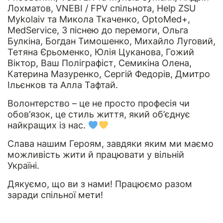
Лохматов, VNEBI / FPV спільнота, Help ZSU
Mykolaiv та Микола Ткаченко, OptoMed+,
MedService, З піснею до перемоги, Ольга
Булкіна, Богдан Тимошенко, Михайло Луговий,
Тетяна Єрьоменко, Юлія Цуканова, Гожий
Віктор, Ваш Поліграфіст, Семикіна Олена,
Катерина Мазуренко, Сергій Федорів, Дмитро
Ільєнков та Алла Тафтай.
Волонтерство – це не просто професія чи
обов’язок, це стиль життя, який об’єднує
найкращих із нас.
Слава нашим Героям, завдяки яким ми маємо
можливість жити й працювати у вільній
Україні.
Дякуємо, що ви з нами! Працюємо разом
заради спільної мети!