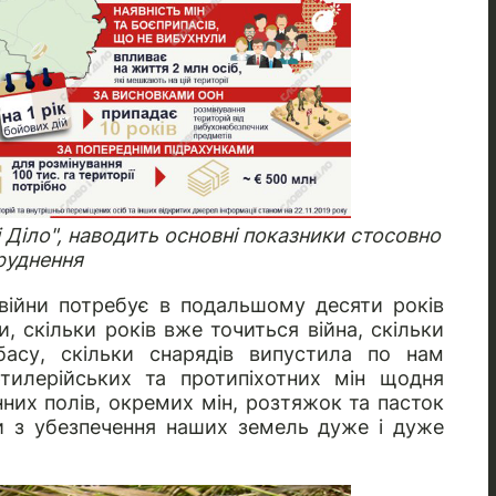
і Діло", наводить основні показники стосовно
руднення
 війни потребує в подальшому десяти років
, скільки років вже точиться війна, скільки
асу, скільки снарядів випустила по нам
ртилерійських та протипіхотних мін щодня
нних полів, окремих мін, розтяжок та пасток
и з убезпечення наших земель дуже і дуже