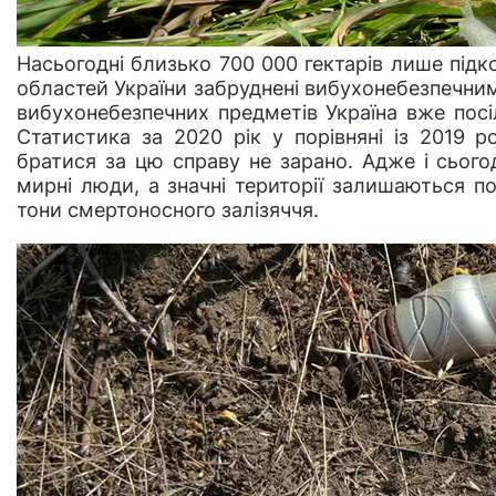
Насьогодні близько 700 000 гектарів лише підко
областей України забруднені вибухонебезпечним
вибухонебезпечних предметів Україна вже посіла
Статистика за 2020 рік у порівняні із 2019 
братися за цю справу не зарано. Адже і сьогодн
мирні люди, а значні території залишаються по
тони смертоносного залізяччя.