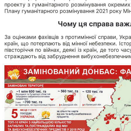
проекту з гуманітарного розмінування окремих 
Плану гуманітарного розмінування 2021 року Мін
Чому ця справа важ
За оцінками фахівців з протимінної справи, Укр
країн, що потерпають від мінної небезпеки. Істо
півсторіччя по війнах, деякі із країн, де того ч
страждають від забруднення вибухонебезпечни