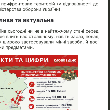
прифронтових територій (у відповідності до
істерства оборони України).
лива та актуальна
аїна сьогодні чи не в найтяжчому стані серед
рія вчить нас страшному: навіть зараз, понад
асу широко застосовували мінні засоби, й досі
ми предметами.