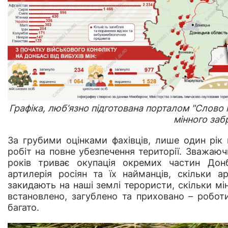
Графіка, люб’язно підготована порталом "Слово 
мінного заб
За грубими оцінками фахівців, лише один рік
робіт на повне убезпечення території. Зважаючи
років триває окупація окремих частин Донб
артилерія росіян та їх найманців, скільки а
закидають на наші землі терористи, скільки мі
встановлено, загублено та приховано – робот
багато.