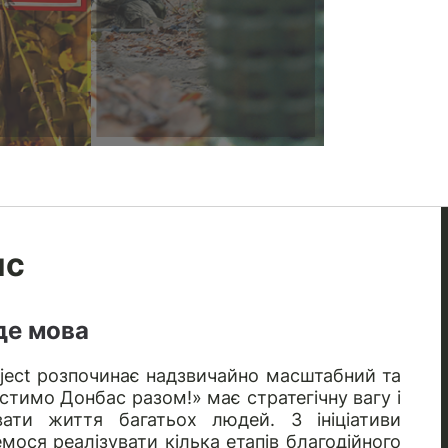
ис
де мова
roject розпочинає надзвичайно масштабний та
стимо Донбас разом!» має стратегічну вагу і
ати життя багатьох людей. З ініціативи
емося реалізувати кілька етапів благодійного