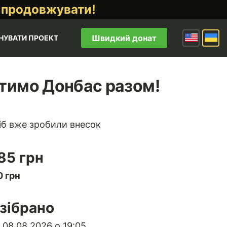
 продовжувати!
Швидкий донат
НУВАТИ ПРОЕКТ
тимо Донбас разом!
іб вже зробили внесок
85 грн
 грн
зібрано
 08.08.2026 о 19:05