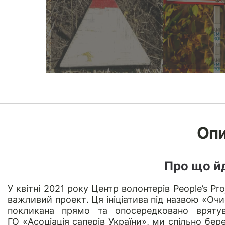
Оп
Про що й
У квітні 2021 року Центр волонтерів People’s P
важливий проект. Ця ініціатива під назвою «Очи
покликана прямо та опосередковано врятув
ГО
«Асоціація саперів України»
, ми спільно бер