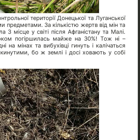
нтрольної території Донецької та Луганської
и предметами. За кількістю жертв від мін та
 3 місце у світі після Афганістану та Малі.
роком погіршилась майже на 30%! Тож ні –
і на мінах та вибухівці гинуть і калічаться
кинутими, бо ж землі і досі ховають у собі