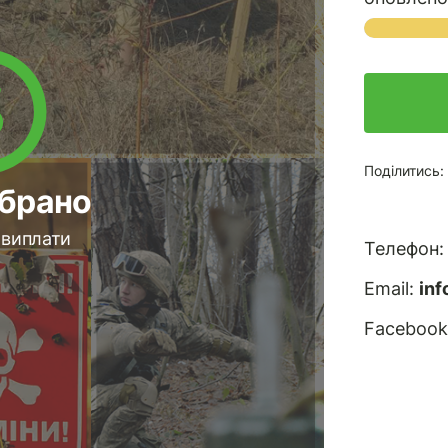
Поділитись:
ібрано
виплати
Телефон
Email:
in
Facebook