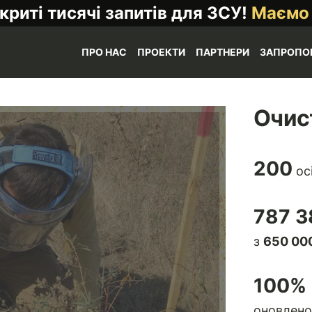
криті тисячі запитів для ЗСУ!
Маємо
ПРО НАС
ПРОЕКТИ
ПАРТНЕРИ
ЗАПРОПО
Очис
200
ос
787 3
з
650 000
100
% 
оновлено