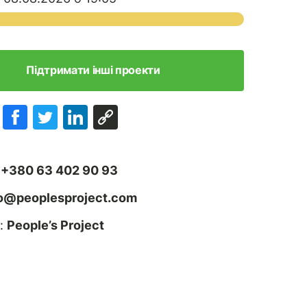
Підтримати інші проекти
:
+380 63 402 90 93
fo@peoplesproject.com
:
People’s Project