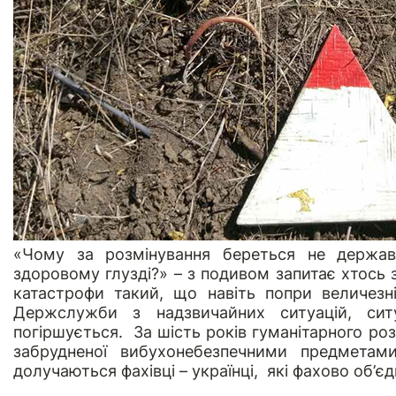
«Чому за розмінування береться не держав
здоровому глузді?» – з подивом запитає хтось з
катастрофи такий, що навіть попри величезні 
Держслужби з надзвичайних ситуацій, сит
погіршується. За шість років гуманітарного роз
забрудненої вибухонебезпечними предмета
долучаються фахівці – українці, які фахово об’єд