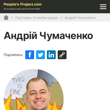
Всеукраїнський центр волонтерів
Партнери та амбасадори
Андрій Чумаченко
Андрій Чумаченко
Поділитись: