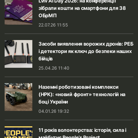
Lviv AI Day 2026: на конференції
зібрали кошти на смартфони для 38
ОБрМП
22.07.26 11:55
Засоби виявлення ворожих дронів: РЕБ
і детектори як ключ до безпеки наших
бійців
25.04.26 11:40
Наземні роботизовані комплекси
(НРК): «новий фронт» технологій на
боці України
04.01.26 19:32
11 років волонтерства: історія, сила і
майбутнє People’s Project