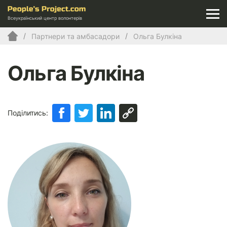
Всеукраїнський центр волонтерів
Партнери та амбасадори
Ольга Булкіна
Ольга Булкіна
Поділитись: