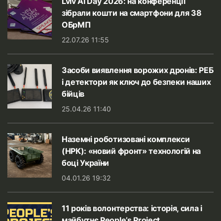
Lviv AI Day 2026: на конференції
зібрали кошти на смартфони для 38
ОБрМП
22.07.26 11:55
Засоби виявлення ворожих дронів: РЕБ
і детектори як ключ до безпеки наших
бійців
25.04.26 11:40
Наземні роботизовані комплекси
(НРК): «новий фронт» технологій на
боці України
04.01.26 19:32
11 років волонтерства: історія, сила і
майбутнє People’s Project