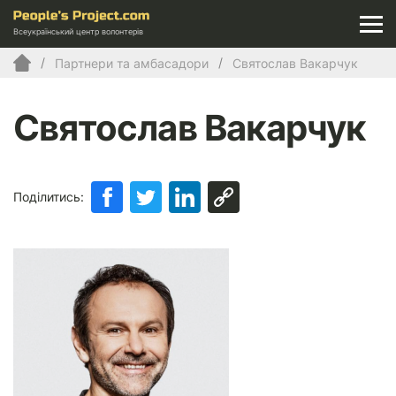
Всеукраїнський центр волонтерів
Партнери та амбасадори
Святослав Вакарчук
Святослав Вакарчук
Поділитись: