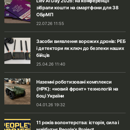
Lviv AI Day 2026: на конференції
зібрали кошти на смартфони для 38
ОБрМП
22.07.26 11:55
Засоби виявлення ворожих дронів: РЕБ
і детектори як ключ до безпеки наших
бійців
25.04.26 11:40
Наземні роботизовані комплекси
(НРК): «новий фронт» технологій на
боці України
04.01.26 19:32
11 років волонтерства: історія, сила і
майбутнє People’s Project