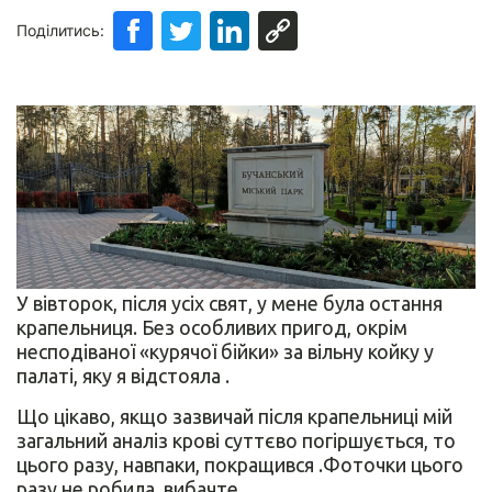
Поділитись:
У вівторок, після усіх свят, у мене була остання
крапельниця. Без особливих пригод, окрім
несподіваної «курячої бійки» за вільну койку у
палаті, яку я відстояла .
Що цікаво, якщо зазвичай після крапельниці мій
загальний аналіз крові суттєво погіршується, то
цього разу, навпаки, покращився .Фоточки цього
разу не робила, вибачте.