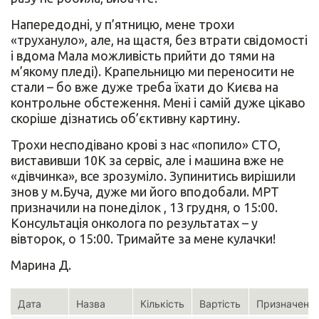
Напередодні, у п’ятницю, мене трохи
«трухануло», але, на щастя, без втрати свідомості
і вдома Мала можливість прийти до тями на
м’якому пледі). Крапельницю ми переносити не
стали – бо вже дуже треба їхати до Києва на
контрольне обстеження. Мені і самій дуже цікаво
скоріше дізнатись об’єктивну картину.
Трохи несподівано крові з нас «попило» СТО,
виставивши 10К за сервіс, але і машина вже не
«дівчинка», все зрозуміло. Зупинитись вирішили
знов у м.Буча, дуже ми його вподобали. МРТ
призначили на понеділок , 13 грудня, о 15:00.
Консультація онколога по результатах – у
вівторок, о 15:00. Тримайте за мене кулачки!
Марина Д.
Дата
Назва
Кількість
Вартість
Призначенн