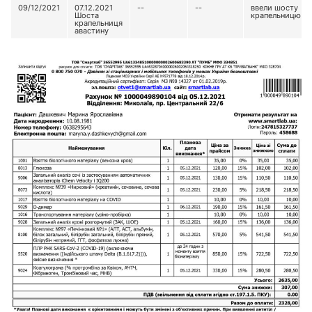
09/12/2021
07.12.2021
--
--
ввели шосту
Шоста
крапельницю
крапельниця
авастину