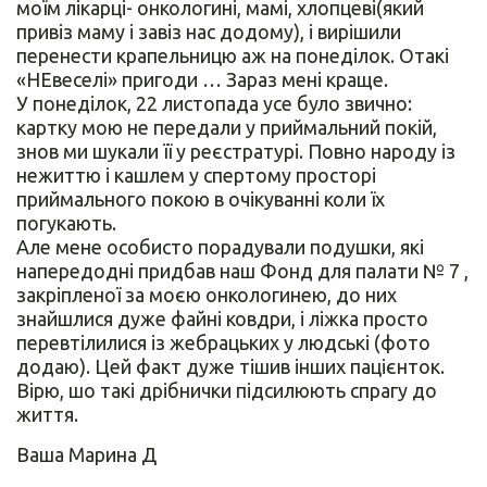
моїм лікарці- онкологині, мамі, хлопцеві(який
привіз маму і завіз нас додому), і вирішили
перенести крапельницю аж на понеділок. Отакі
«НЕвеселі» пригоди … Зараз мені краще.
У понеділок, 22 листопада усе було звично:
картку мою не передали у приймальний покій,
знов ми шукали її у реєстратурі. Повно народу із
нежиттю і кашлем у спертому просторі
приймального покою в очікуванні коли їх
погукають.
Але мене особисто порадували подушки, які
напередодні придбав наш Фонд для палати № 7 ,
закріпленої за моєю онкологинею, до них
знайшлися дуже файні ковдри, і ліжка просто
перевтілилися із жебрацьких у людські (фото
додаю). Цей факт дуже тішив інших пацієнток.
Вірю, шо такі дрібнички підсилюють спрагу до
життя.
Ваша Марина Д