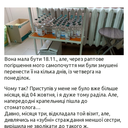
Вона мала бути 18.11., але, через раптове
погіршення мого самопочуття ми були змушені
перенести її на кілька днів, із четверга на
понеділок.
Чому так? Приступів у мене не було вже більше
місяця, від 04 жовтня, і я дуже тому раділа. Але,
напередодні крапельниці пішла до
стоматолога…
Давно, місяця три, відкладала той візит, але,
дивлячись на «зубні» страждання меншої сестри,
вирішила не зволікати до такого ж.