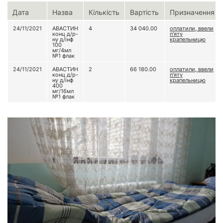
Дата
Назва
Кількість
Вартість
Призначення
24/11/2021
АВАСТИН
4
34 040.00
оплатили, ввели
конц д/р-
п'яту
ну д/інф
крапельницю
100
мг/4мл
№1 флак
24/11/2021
АВАСТИН
2
66 180.00
оплатили, ввели
конц д/р-
п'яту
ну д/інф
крапельницю
400
мг/16мл
№1 флак