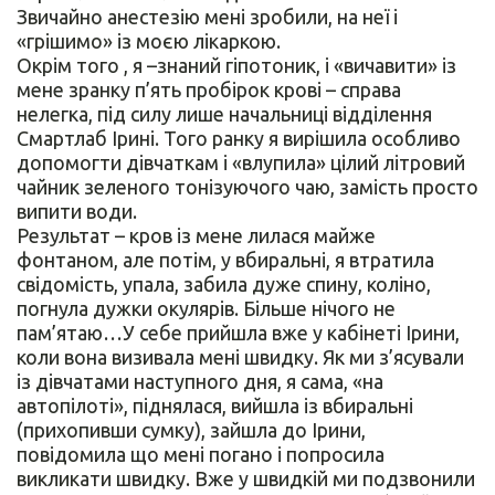
Звичайно анестезію мені зробили, на неї і
«грішимо» із моєю лікаркою.
Окрім того , я –знаний гіпотоник, і «вичавити» із
мене зранку п’ять пробірок крові – справа
нелегка, під силу лише начальниці відділення
Смартлаб Ірині. Того ранку я вирішила особливо
допомогти дівчаткам і «влупила» цілий літровий
чайник зеленого тонізуючого чаю, замість просто
випити води.
Результат – кров із мене лилася майже
фонтаном, але потім, у вбиральні, я втратила
свідомість, упала, забила дуже спину, коліно,
погнула дужки окулярів. Більше нічого не
пам’ятаю…У себе прийшла вже у кабінеті Ірини,
коли вона визивала мені швидку. Як ми з’ясували
із дівчатами наступного дня, я сама, «на
автопілоті», піднялася, вийшла із вбиральні
(прихопивши сумку), зайшла до Ірини,
повідомила що мені погано і попросила
викликати швидку. Вже у швидкій ми подзвонили