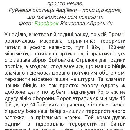
просто немає.
Руйнація околиць Авдіївки – поки що єдине,
що ми можемо вам показати.
Фото:
Facebook
В’ячеслав Аброськін
У неділю, в четвертій годині ранку, по усій Промці
розпочалась масована стрілянина: терористи
гатили з усього наявного, тут і 82-, і 120-мм
міномети, і ствольна артилерія, і практично уся
стрілецька зброя бойовиків. Стріляли дві години
поспіль, а згодом, сподіваючись, що наших бійців
зламано і деморалізовано потужним обстрілом,
терористи нахабно пішли на штурм. Та зламати
наших бійців не так просто: ворогу одразу ж
добряче дали по зубам і відкинули його аж на
другу лінію оборони. Ворог втратив як мінімум 15
бійців, ще 24 бойовика поранено, 7 із них – тяжко.
У цьому бою наші бійці знищили терористичного
ватажка на прізвисько «грек». Той командував
одним із підрозділів терористичної банди