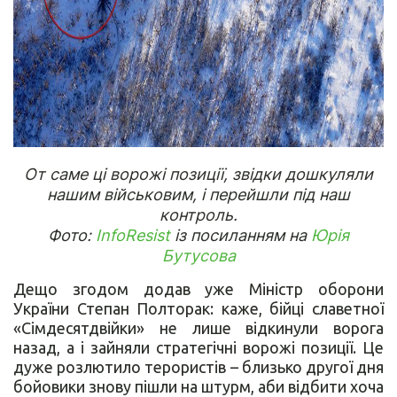
От саме ці ворожі позиції, звідки дошкуляли
нашим військовим, і перейшли під наш
контроль.
Фото:
InfoResist
із посиланням на
Юрія
Бутусова
Дещо згодом додав уже Міністр оборони
України Степан Полторак: каже, бійці славетної
«Сімдесятдвійки» не лише відкинули ворога
назад, а і зайняли стратегічні ворожі позиції. Це
дуже розлютило терористів – близько другої дня
бойовики знову пішли на штурм, аби відбити хоча