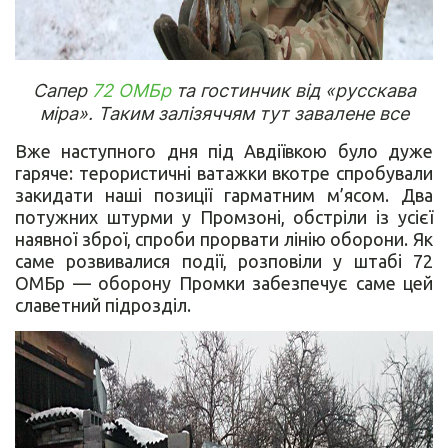
Сапер
72 ОМБр
та гостинчик від «русскава
міра». Таким залізяччям тут завалене все
Вже наступного дня під Авдіївкою було дуже
гаряче: терористичні ватажки вкотре спробували
закидати наші позиції гарматним м’ясом. Два
потужних штурми у Промзоні, обстріли із усієї
наявної зброї, спроби прорвати лінію оборони. Як
саме розвивалися події, розповіли у штабі 72
ОМБр — оборону Промки забезпечує саме цей
славетний підрозділ.