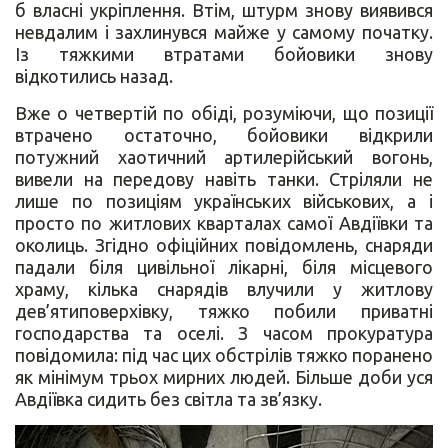
б власні укріплення. Втім, штурм знову виявився
невдалим і захлинувся майже у самому початку.
Із тяжкими втратами бойовики знову
відкотились назад.
Вже о четвертій по обіді, розуміючи, що позиції
втрачено остаточно, бойовики відкрили
потужний хаотичний артилерійський вогонь,
вивели на передову навіть танки. Стріляли не
лише по позиціям українських військових, а і
просто по житлових кварталах самої Авдіївки та
околиць. Згідно офіційних повідомлень, снаряди
падали біля цивільної лікарні, біля місцевого
храму, кілька снарядів влучили у житлову
дев’ятиповерхівку, тяжко побили приватні
господарства та оселі. З часом прокуратура
повідомила: під час цих обстрілів тяжко поранено
як мінімум трьох мирних людей. Більше доби уся
Авдіївка сидить без світла та зв’язку.