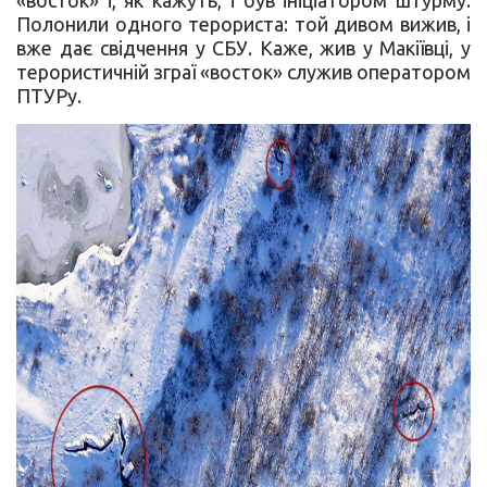
«восток» і, як кажуть, і був ініціатором штурму.
Полонили одного терориста: той дивом вижив, і
вже дає свідчення у СБУ. Каже, жив у Макіївці, у
терористичній зграї «восток» служив оператором
ПТУРу.