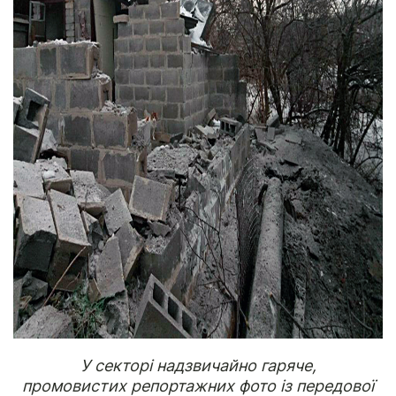
У секторі надзвичайно гаряче,
промовистих репортажних фото із передової