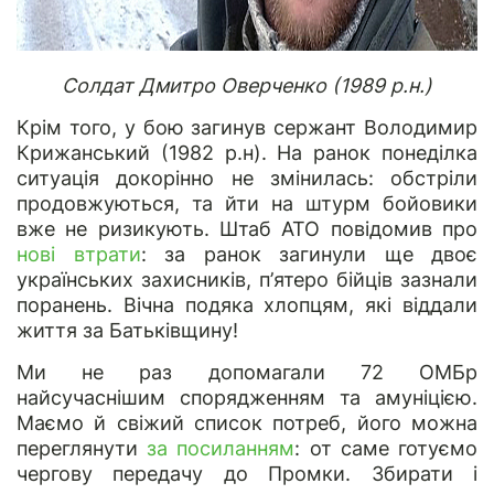
Солдат Дмитро Оверченко (1989 р.н.)
Крім того, у бою загинув сержант Володимир
Крижанський (1982 р.н).
На ранок понеділка
ситуація докорінно не змінилась: обстріли
продовжуються, та йти на штурм бойовики
вже не ризикують. Штаб АТО повідомив про
нові втрати
: за ранок загинули ще двоє
українських захисників, п’ятеро бійців зазнали
поранень. Вічна подяка хлопцям, які віддали
життя за Батьківщину!
Ми не раз допомагали 72 ОМБр
найсучаснішим спорядженням та амуніцією.
Маємо й свіжий список потреб, його можна
переглянути
за посиланням
: от саме готуємо
чергову передачу до Промки. Збирати і