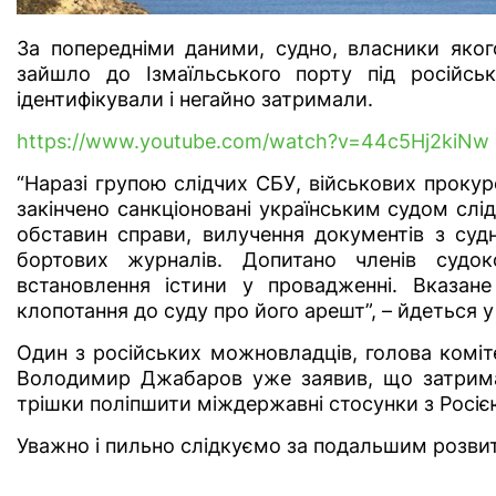
За попередніми даними, судно, власники якого
зайшло до Ізмаїльського порту під російсь
ідентифікували і негайно затримали.
https://www.youtube.com/watch?v=44c5Hj2kiNw
“Наразі групою слідчих СБУ, військових прокур
закінчено санкціоновані українським судом слі
обставин справи, вилучення документів з судн
бортових журналів. Допитано членів судок
встановлення істини у провадженні. Вказан
клопотання до суду про його арешт”, – йдеться 
Один з російських можновладців, голова коміт
Володимир Джабаров уже заявив, що затриман
трішки поліпшити міждержавні стосунки з Росією
Уважно і пильно слідкуємо за подальшим розвит