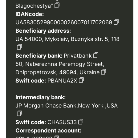
Blagochestya”
IBANcode:
UA583052990000026007011702069
Beneficiary address:
UA 54000, Mykolaiv, Buznyka str. 5, 118
Beneficiary bank:
Privatbank
50, Naberezhna Peremogy Street,
Dnipropetrovsk, 49094, Ukraine
Swift code:
PBANUA2X
Intermediary bank:
JP Morgan Chase Bank,New York ,USA
Swift code:
CHASUS33
Correspondent account: