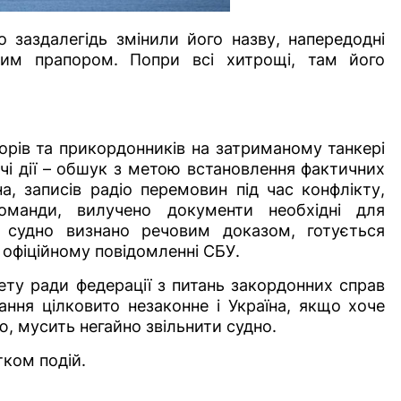
 заздалегідь змінили його назву, напередодні
ким прапором. Попри всі хитрощі, там його
орів та прикордонників на затриманому танкері
дчі дії – обшук з метою встановлення фактичних
а, записів радіо перемовин під час конфлікту,
оманди, вилучено документи необхідні для
е судно визнано речовим доказом, готується
у офіційному повідомленні СБУ.
ету ради федерації з питань закордонних справ
ня цілковито незаконне і Україна, якщо хоче
, мусить негайно звільнити судно.
ком подій.