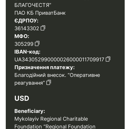
БЛАГОЧЕСТЯ”
ПАО КБ ПриватБанк
ЄДРПОУ:
36143302
МФО:
305299
IBAN-код:
UA343052990000026000011709917
Призначення платежу:
Благодійний внесок. “Оперативне
реагування”
USD
Beneficiary:
Mykolayiv Regional Charitable
Foundation “Regional Foundation