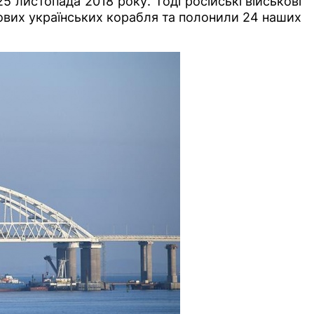
5 листопада 2018 року. Тоді російські військові
ових українських корабля та полонили 24 наших