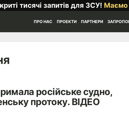
криті тисячі запитів для ЗСУ!
Маємо
ПРО НАС
ПРОЕКТИ
ПАРТНЕРИ
ЗАПРОПО
ня
римала російське судно,
нську протоку. ВІДЕО