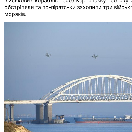
військових кораблів через Керченську протоку 2
обстріляли та по-піратськи захопили
три військ
моряків.