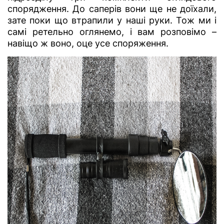
спорядження. До саперів вони ще не доїхали,
зате поки що втрапили у наші руки. Тож ми і
самі ретельно оглянемо, і вам розповімо –
навіщо ж воно, оце усе споряження.