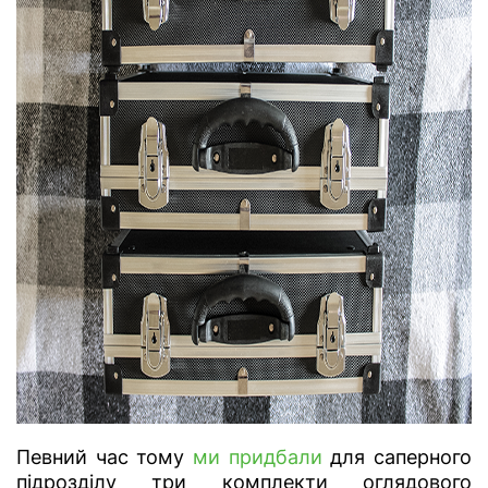
Певний час тому
ми придбали
для саперного
підрозділу три комплекти оглядового