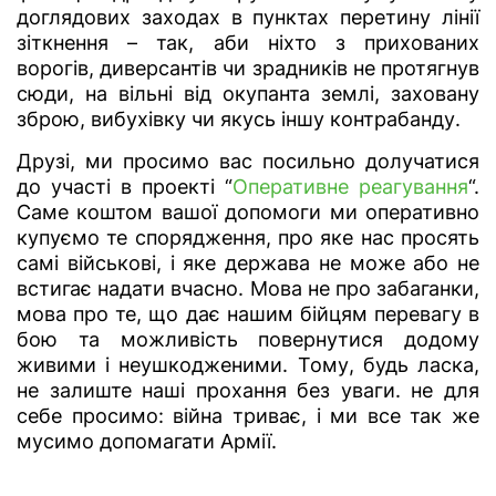
доглядових заходах в пунктах перетину лінії
зіткнення – так, аби ніхто з прихованих
ворогів, диверсантів чи зрадників не протягнув
сюди, на вільні від окупанта землі, заховану
зброю, вибухівку чи якусь іншу контрабанду.
Друзі, ми просимо вас посильно долучатися
до участі в проекті “
Оперативне реагування
“.
Саме коштом вашої допомоги ми оперативно
купуємо те спорядження, про яке нас просять
самі військові, і яке держава не може або не
встигає надати вчасно. Мова не про забаганки,
мова про те, що дає нашим бійцям перевагу в
бою та можливість повернутися додому
живими і неушкодженими. Тому, будь ласка,
не залиште наші прохання без уваги. не для
себе просимо: війна триває, і ми все так же
мусимо допомагати Армії.