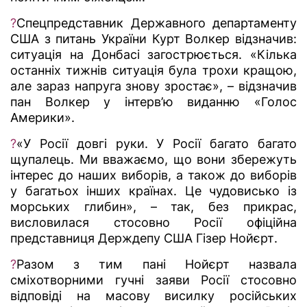
?
Спецпредставник Державного департаменту
США з питань України Курт Волкер відзначив:
ситуація на Донбасі загострюється. «Кілька
останніх тижнів ситуація була трохи кращою,
але зараз напруга знову зростає», – відзначив
пан Волкер у інтерв’ю виданню «Голос
Америки».
?
«У Росії довгі руки. У Росії багато багато
щупалець. Ми вважаємо, що вони збережуть
інтерес до наших виборів, а також до виборів
у багатьох інших країнах. Це чудовисько із
морських глибин», – так, без прикрас,
висловилася стосовно Росії офіційна
представниця Держдепу США Гізер Нойєрт.
?
Разом з тим пані Нойєрт назвала
сміхотворними гучні заяви Росії стосовно
відповіді на масову висилку російських