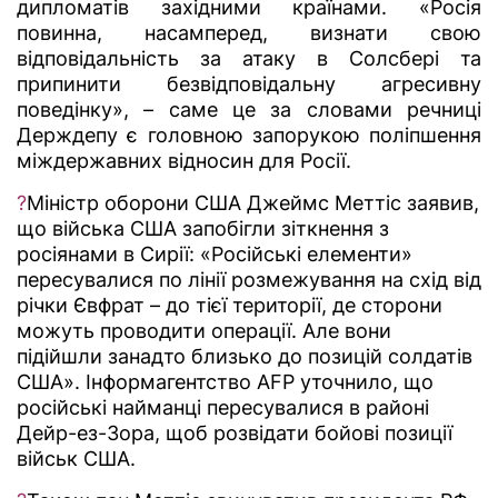
дипломатів західними країнами. «Росія
повинна, насамперед, визнати свою
відповідальність за атаку в Солсбері та
припинити безвідповідальну агресивну
поведінку», – саме це за словами речниці
Держдепу є головною запорукою поліпшення
міждержавних відносин для Росії.
?
Міністр оборони США Джеймс Меттіс заявив,
що війська США запобігли зіткнення з
росіянами в Сирії: «Російські елементи»
пересувалися по лінії розмежування на схід від
річки Євфрат – до тієї території, де сторони
можуть проводити операції. Але вони
підійшли занадто близько до позицій солдатів
США». Інформагентство AFP уточнило, що
російські найманці пересувалися в районі
Дейр-ез-Зора, щоб розвідати бойові позиції
військ США.