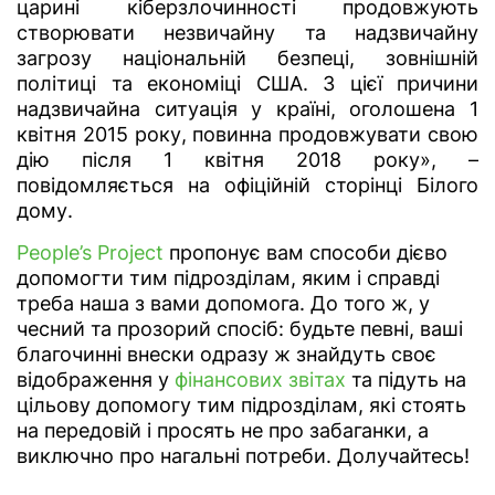
царині кіберзлочинності продовжують
створювати незвичайну та надзвичайну
загрозу національній безпеці, зовнішній
політиці та економіці США. З цієї причини
надзвичайна ситуація у країні, оголошена 1
квітня 2015 року, повинна продовжувати свою
дію після 1 квітня 2018 року», –
повідомляється на офіційній сторінці Білого
дому.
People’s Project
пропонує вам способи дієво
допомогти тим підрозділам, яким і справді
треба наша з вами допомога. До того ж, у
чесний та прозорий спосіб: будьте певні, ваші
благочинні внески одразу ж знайдуть своє
відображення у
фінансових звітах
та підуть на
цільову допомогу тим підрозділам, які стоять
на передовій і просять не про забаганки, а
виключно про нагальні потреби. Долучайтесь!