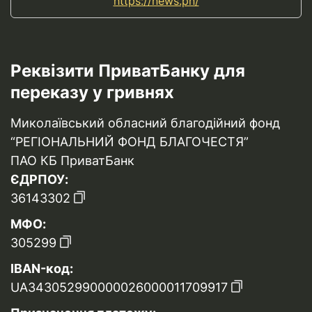
https://news.pn/
Реквізити ПриватБанку для
переказу у гривнях
Миколаївський обласний благодійний фонд
“РЕГІОНАЛЬНИЙ ФОНД БЛАГОЧЕСТЯ”
ПАО КБ ПриватБанк
ЄДРПОУ:
36143302
МФО:
305299
IBAN-код:
UA343052990000026000011709917