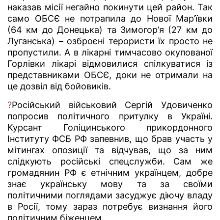
наказав місії негайно покинути цей район. Так
само ОБСЄ не потрапила до Нової Мар’ївки
(64 км до Донецька) та Зимогор’я (27 км до
Луганська) – озброєні терористи їх просто не
пропустили. А в лікарні тимчасово окупованої
Горлівки лікарі відмовилися спілкуватися із
представниками ОБСЄ, доки не отримали на
це дозвіл від бойовиків.
?
Російський військовий Сергій Удовиченко
попросив політичного притулку в Україні.
Курсант Голіцинського прикордонного
Інституту ФСБ РФ запевнив, що брав участь у
мітингах опозиції та відчував, що за ним
слідкують російські спецслужби. Сам же
громадянин РФ є етнічним українцем, добре
знає українську мову та за своїми
політичними поглядами засуджує діючу владу
в Росії, тому зараз потребує визнання його
політичним біженцем.