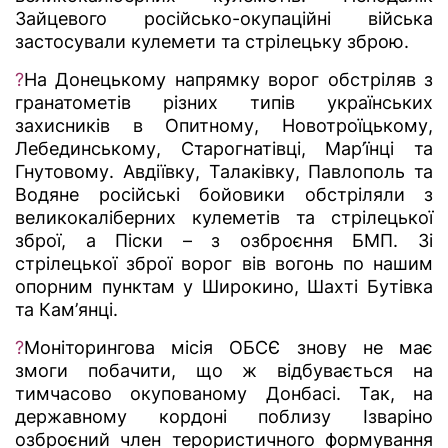
Зайцевого російсько-окупаційні війська
застосували кулемети та стрілецьку зброю.
?
На Донецькому напрямку ворог обстріляв з
гранатометів різних типів українських
захисників в Опитному, Новотроїцькому,
Лебединському, Старогнатівці, Мар’їнці та
Гнутовому. Авдіївку, Талаківку, Павлополь та
Водяне російські бойовики обстріляли з
великокаліберних кулеметів та стрілецької
зброї, а Піски – з озброєння БМП. Зі
стрілецької зброї ворог вів вогонь по нашим
опорним пунктам у Широкино, Шахті Бутівка
та Кам’янці.
?
Моніторингова місія ОБСЄ знову не має
змоги побачити, що ж відбувається на
тимчасово окупованому Донбасі. Так, на
державному кордоні поблизу Ізваріно
озброєний член терористичного формування