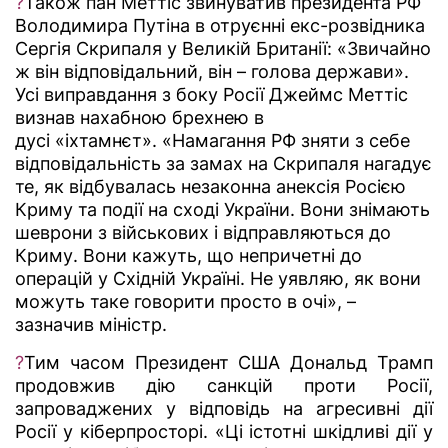
?
Також пан Меттіс звинуватив президента РФ
Володимира Путіна в отруєнні екс-розвідника
Сергія Скрипаля у Великій Британії: «Звичайно
ж він відповідальний, він – голова держави».
Усі виправдання з боку Росії Джеймс Меттіс
визнав нахабною брехнею в
дусі «іхтамнєт». «Намагання РФ зняти з себе
відповідальність за замах на Скрипаля нагадує
те, як відбувалась незаконна анексія Росією
Криму та події на сході України. Вони знімають
шеврони з військових і відправляються до
Криму. Вони кажуть, що непричетні до
операцій у Східній Україні. Не уявляю, як вони
можуть таке говорити просто в очі», –
зазначив міністр.
?
Тим часом Президент США Дональд Трамп
продовжив дію санкцій проти Росії,
запроваджених у відповідь на агресивні дії
Росії у кіберпросторі. «Ці істотні шкідливі дії у