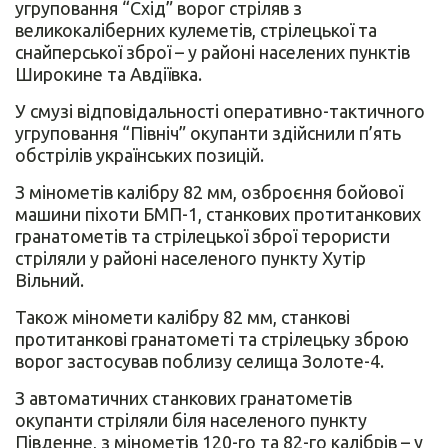
угруповання “Схід” ворог стріляв з
великокаліберних кулеметів, стрілецької та
снайперської зброї – у районі населених пунктів
Широкине та Авдіївка.
У смузі відповідальності оперативно-тактичного
угруповання “Північ” окупанти здійснили п’ять
обстрілів українських позицій.
З мінометів калібру 82 мм, озброєння бойової
машини піхоти БМП-1, станкових протитанкових
гранатометів та стрілецької зброї терористи
стріляли у районі населеного пункту Хутір
Вільний.
Також міномети калібру 82 мм, станкові
протитанкові гранатометі та стрілецьку зброю
ворог застосував поблизу селища Золоте-4.
З автоматичних станкових гранатометів
окупанти стріляли біля населеного пункту
Південне, з мінометів 120-го та 82-го калібрів – у