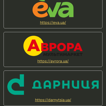
https://eva.ua/
https://avrora.ua/
https://darnytsia.ua/