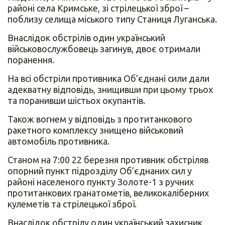
районі села Кримське, зі стрілецької зброї –
поблизу селища міського типу Станиця Луганська.
Внаслідок обстрілів один український
військовослужбовець загинув, двоє отримали
поранення.
На всі обстріли противника Об’єднані сили дали
адекватну відповідь, знищивши при цьому трьох
та поранивши шістьох окупантів.
Також вогнем у відповідь з протитанкового
ракетного комплексу знищено військовий
автомобіль противника.
Станом на 7:00 22 березня противник обстріляв
опорний пункт підрозділу Об’єднаних сил у
районі населеного пункту Золоте-1 з ручних
протитанкових гранатометів, великокаліберних
кулеметів та стрілецької зброї.
Внаслідок обстрілу один український захисник