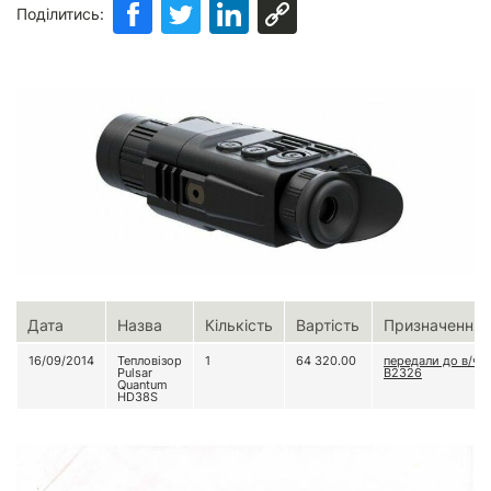
Поділитись:
Дата
Назва
Кількість
Вартість
Призначення
16/09/2014
Тепловізор
1
64 320.00
передали до в/ч
Pulsar
В2326
Quantum
HD38S