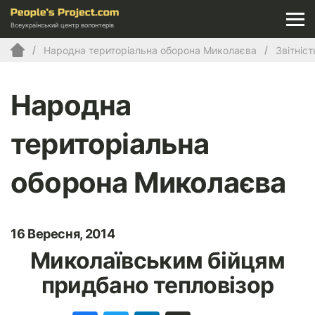
Всеукраїнський центр волонтерів
Народна територіальна оборона Миколаєва
Звітніст
Народна
територіальна
оборона Миколаєва
16 Вересня, 2014
Миколаївським бійцям
придбано тепловізор