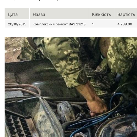
Дата
Назва
Кількість
Вартість
20/10/2015
Комплексний ремонт ВАЗ 21213
1
4 239.00