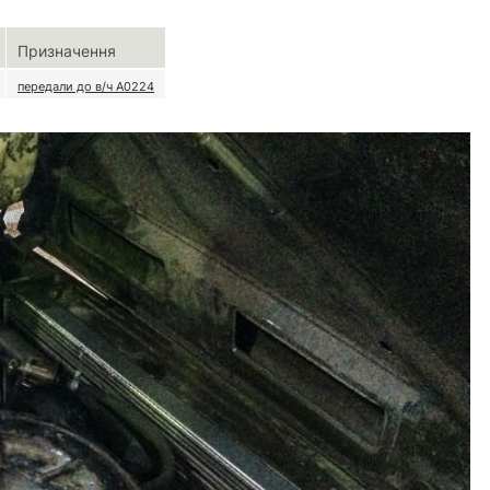
Призначення
передали до в/ч А0224