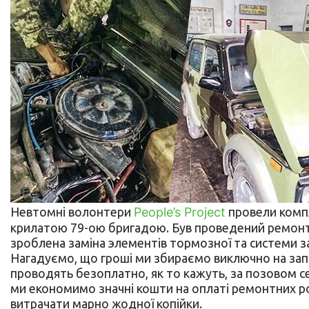
Невтомні волонтери
People’s Project
провели компл
крилатою 79-ою бригадою. Був проведений ремонт
зроблена заміна элементів тормозної та системи з
Нагадуємо, що гроші ми збираємо виключно на зап
проводять безоплатно, як то кажуть, за позовом сер
ми економимо значні кошти на оплаті ремонтних ро
витрачати марно жодної копійки.