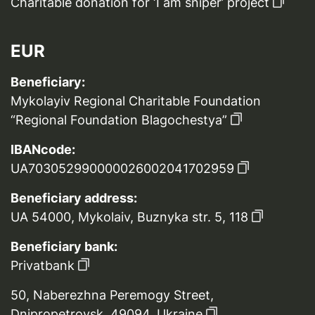
Charitable donation for ‘I am sniper’ project
EUR
Beneficiary:
Mykolayiv Regional Charitable Foundation
“Regional Foundation Blagochestya”
IBANcode:
UA703052990000026002041702959
Beneficiary address:
UA 54000, Mykolaiv, Buznyka str. 5, 118
Beneficiary bank:
Privatbank
50, Naberezhna Peremogy Street,
Dnipropetrovsk, 49094, Ukraine