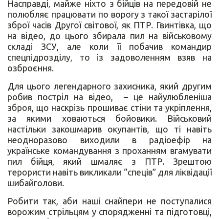
Насправді, майже ніхто з бійців на передовій не
полюбляє працювати по ворогу з такої застарілої
зброї часів Другої світової, як ПТР. Гвинтівка, що
на відео, до цього збирала пил на військовому
складі ЗСУ, але коли її побачив командир
спецпідрозділу, то із задоволенням взяв на
озброєння.
Для цього легендарного захисника, який другим
робив постріл на відео, – це найулюбленіша
зброя, що наскрізь прошиває стіни та укріплення,
за якими ховаються бойовики. Військовий
настільки закошмарив окупантів, що ті навіть
неодноразово виходили в радіоефір на
українське командування з проханням вгамувати
пил бійця, який шмаляє з ПТР. Зрештою
терористи навіть викликали “спеців” для ліквідації
шибайголови.
Робити так, аби наші снайпери не поступалися
ворожим стрільцям у спорядженні та підготовці,