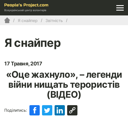
Всеукраїнський центр волонтерів
Я снайпер
Звітність
Я снайпер
17 Травня, 2017
«Оце жахнуло», – легенди
війни нищать терористів
(ВІДЕО)
Поділитись: