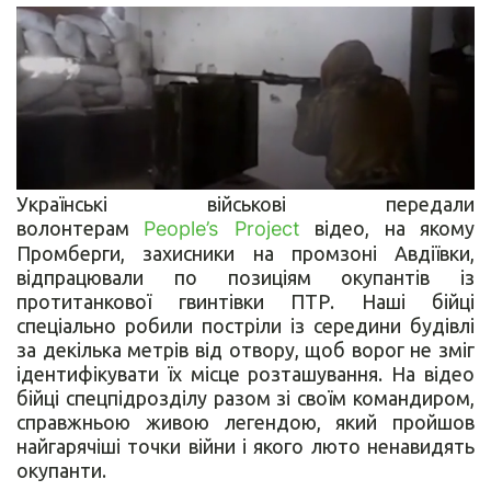
Українські військові передали
волонтерам
People’s Project
відео, на якому
Промберги, захисники на промзоні Авдіївки,
відпрацювали по позиціям окупантів із
протитанкової гвинтівки ПТР. Наші бійці
спеціально робили постріли із середини будівлі
за декілька метрів від отвору, щоб ворог не зміг
ідентифікувати їх місце розташування. На відео
бійці спецпідрозділу разом зі своїм командиром,
справжньою живою легендою, який пройшов
найгарячіші точки війни і якого люто ненавидять
окупанти.