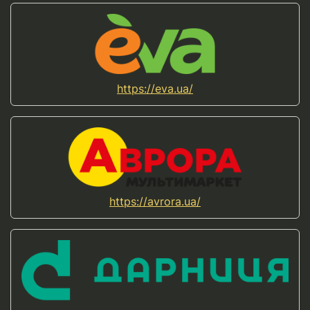
https://eva.ua/
https://avrora.ua/