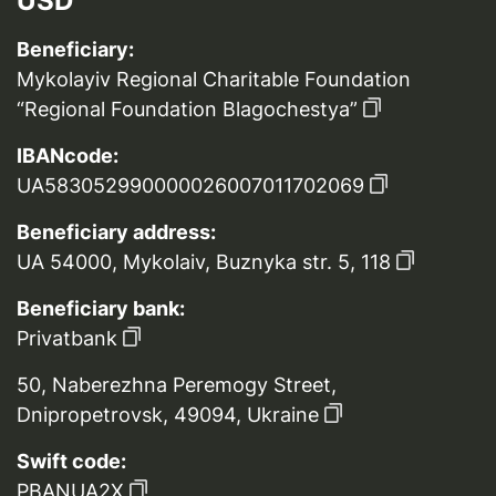
USD
Beneficiary:
Mykolayiv Regional Charitable Foundation
“Regional Foundation Blagochestya”
IBANcode:
UA583052990000026007011702069
Beneficiary address:
UA 54000, Mykolaiv, Buznyka str. 5, 118
Beneficiary bank:
Privatbank
50, Naberezhna Peremogy Street,
Dnipropetrovsk, 49094, Ukraine
Swift code:
PBANUA2X