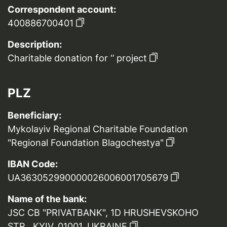
Correspondent account:
400886700401
Description:
Charitable donation for ‘’ project
PLZ
Beneficiary:
Mykolayiv Regional Charitable Foundation
"Regional Foundation Blagochestya"
IBAN Code:
UA363052990000026006001705679
Name of the bank:
JSC CB "PRIVATBANK", 1D HRUSHEVSKOHO
STR., KYIV, 01001, UKRAINE