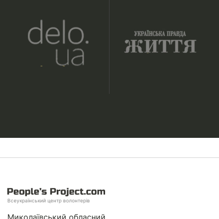
Всеукраїнський центр волонтерів
Миколаївський обласний