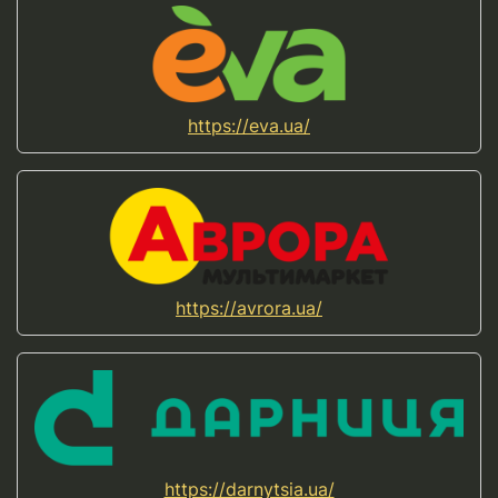
https://eva.ua/
https://avrora.ua/
https://darnytsia.ua/