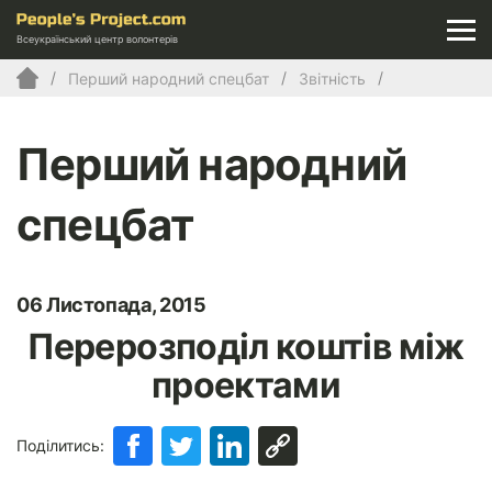
Всеукраїнський центр волонтерів
Перший народний спецбат
Звітність
Перший народний
спецбат
06 Листопада, 2015
Перерозподіл коштів між
проектами
Поділитись: