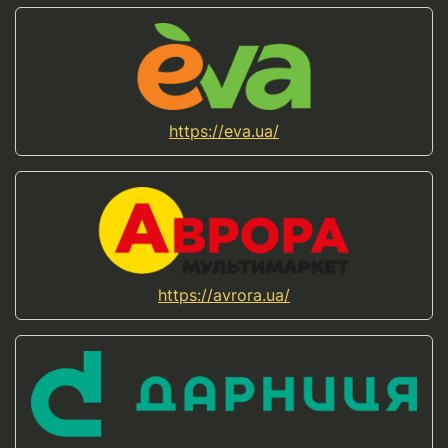
https://eva.ua/
https://avrora.ua/