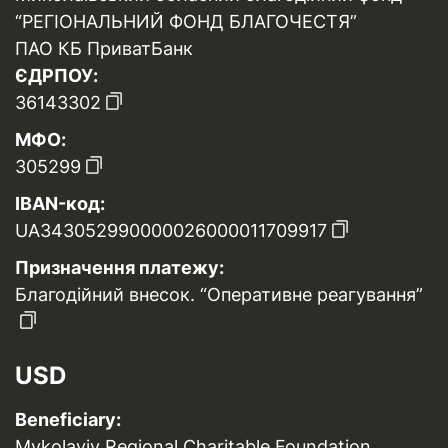
“РЕГІОНАЛЬНИЙ ФОНД БЛАГОЧЕСТЯ”
ПАО КБ ПриватБанк
ЄДРПОУ:
36143302
МФО:
305299
IBAN-код:
UA343052990000026000011709917
Призначення платежу:
Благодійний внесок. “Оперативне реагування”
USD
Beneficiary:
Mykolayiv Regional Charitable Foundation