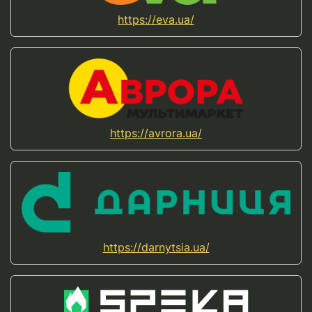
https://eva.ua/
https://avrora.ua/
https://darnytsia.ua/