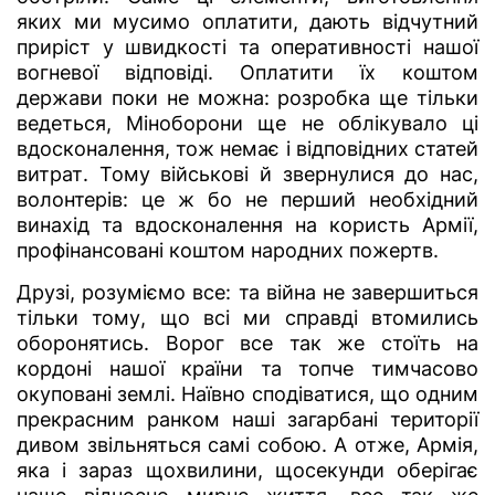
яких ми мусимо оплатити, дають відчутний
приріст у швидкості та оперативності нашої
вогневої відповіді. Оплатити їх коштом
держави поки не можна: розробка ще тільки
ведеться, Міноборони ще не облікувало ці
вдосконалення, тож немає і відповідних статей
витрат. Тому військові й звернулися до нас,
волонтерів: це ж бо не перший необхідний
винахід та вдосконалення на користь Армії,
профінансовані коштом народних пожертв.
Друзі, розуміємо все: та війна не завершиться
тільки тому, що всі ми справді втомились
оборонятись. Ворог все так же стоїть на
кордоні нашої країни та топче тимчасово
окуповані землі. Наївно сподіватися, що одним
прекрасним ранком наші загарбані території
дивом звільняться самі собою. А отже, Армія,
яка і зараз щохвилини, щосекунди оберігає