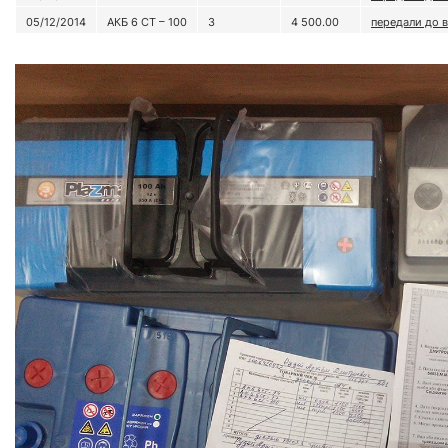
05/12/2014
АКБ 6 СТ – 100
3
4 500.00
передали до в