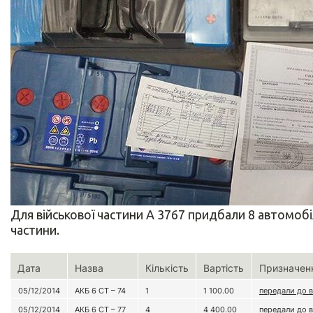
Для військової частини А 3767 придбали 8 автомоб
частини.
Дата
Назва
Кількість
Вартість
Призначен
05/12/2014
АКБ 6 СТ – 74
1
1 100.00
передали до в
05/12/2014
АКБ 6 СТ – 77
4
4 400.00
передали до в