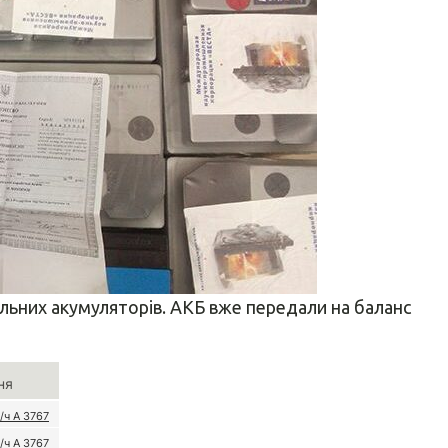
ільних акумуляторів. АКБ вже передали на баланс
ня
/ч А 3767
/ч А 3767