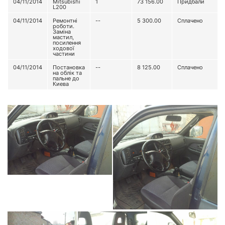
04/11/2014
Mitsubishi
1
73 156.00
Придбали
L200
04/11/2014
Ремонтні
--
5 300.00
Сплачено
роботи.
Заміна
мастил,
посилення
ходової
частини
04/11/2014
Постановка
--
8 125.00
Сплачено
на облік та
пальне до
Киева