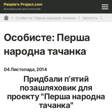
Всеукраїнський центр волонтерів
Особисте: Перша народна тачанка
Звітність
Особисте: Перша
народна тачанка
04 Листопада, 2014
Придбали п’ятий
позашляховик для
проекту "Перша народна
тачанка"