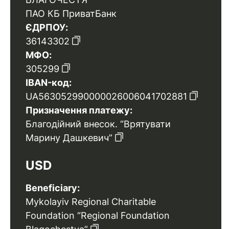
ПАО КБ ПриватБанк
ЄДРПОУ:
36143302
МФО:
305299
IBAN-код:
UA563052990000026006041702881
Призначення платежу:
Благодійний внесок. “Врятувати
Марину Дашкевич”
USD
Beneficiary:
Mykolayiv Regional Charitable
Foundation “Regional Foundation