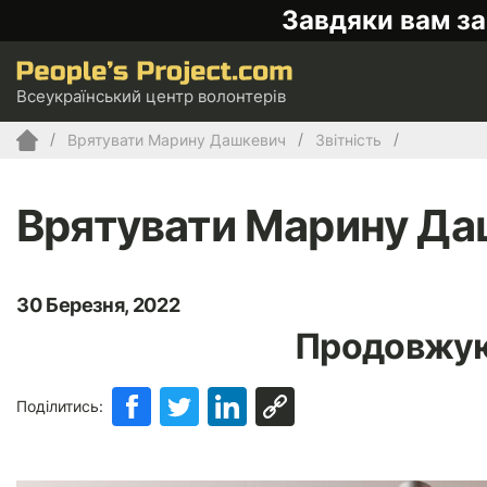
Завдяки вам за
Всеукраїнський центр волонтерів
Врятувати Марину Дашкевич
Звітність
Врятувати Марину Да
30 Березня, 2022
Продовжую
Поділитись: