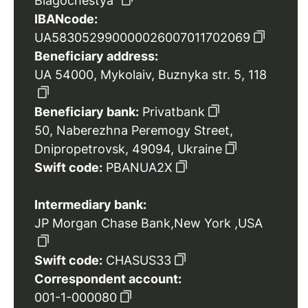
Blagochestya”
IBANcode:
UA583052990000026007011702069
Beneficiary address:
UA 54000, Mykolaiv, Buznyka str. 5, 118
Beneficiary bank:
Privatbank
50, Naberezhna Peremogy Street,
Dnipropetrovsk, 49094, Ukraine
Swift code:
PBANUA2X
Intermediary bank:
JP Morgan Chase Bank,New York ,USA
Swift code:
CHASUS33
Correspondent account:
001-1-000080