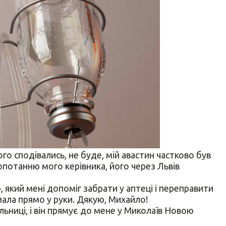
ого сподівались, не буде, мій авастин частково був
опотанню мого керівника, його через Львів
 який мені допоміг забрати у аптеці і переправити
мала прямо у руки. Дякую, Михайло!
ьниці, і він прямує до мене у Миколаїв Новою