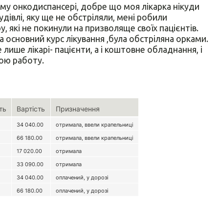
ому онкодиспансері, добре що моя лікарка нікуди
 будівлі, яку ще не обстріляли, мені робили
 які не покинули на призволяще своїх пацієнтів.
ла основний курс лікування ,була обстріляна орками.
ше лікарі- пацієнти, а і коштовне обладнання, і
ою работу.
ть
Вартість
Призначення
34 040.00
отримала, ввели крапельниці
66 180.00
отримала, ввели крапельниці
17 020.00
отримала
33 090.00
отримала
34 040.00
оплачений, у дорозі
66 180.00
оплачений, у дорозі