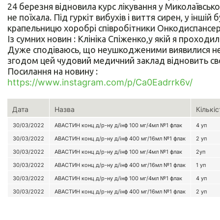
24 березня відновила курс лікування у Миколаївськ
не поїхала. Під гуркіт вибухів і виття сирен, у іншій
крапельницю хоробрі співробітники Онкодиспансеру,
Із сумних новин : Клініка Спіженко,у якій я проходи
Дуже сподіваюсь, що неушкодженими виявилися не ли
згодом цей чудовий медичний заклад відновить св
Посилання на новину :
https://www.instagram.com/p/Ca0Eadrrk6v/
Дата
Назва
Кількіс
30/03/2022
АВАСТИН конц д/р-ну д/інф 100 мг/4мл №1 флак
4 уп
30/03/2022
АВАСТИН конц д/р-ну д/інф 400 мг/16мл №1 флак
2 уп
30/03/2022
АВАСТИН конц д/р-ну д/інф 100 мг/4мл №1 флак
2уп
30/03/2022
АВАСТИН конц д/р-ну д/інф 400 мг/16мл №1 флак
1 уп
30/03/2022
АВАСТИН конц д/р-ну д/інф 100 мг/4мл №1 флак
4 уп
30/03/2022
АВАСТИН конц д/р-ну д/інф 400 мг/16мл №1 флак
2 уп