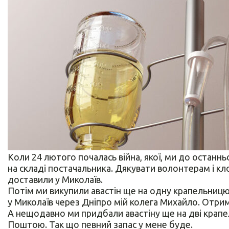
Коли 24 лютого почалась війна, якої, ми до останнь
на складі постачальника. Дякувати волонтерам і кл
доставили у Миколаїв.
Потім ми викупили авастін ще на одну крапельницю,
у Миколаїв через Дніпро мій колега Михайло. Отри
А нещодавно ми придбали авастіну ще на дві крапел
Поштою. Так що певний запас у мене буде.