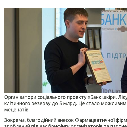
Організатори соціального проекту «Банк шкіри. Лік
клітинного резерву до 5 млрд. Це стало можливим 
меценатів.
Зокрема, благодійний внесок Фармацевтичної фірми
зроблений під час брифінгу організаторів та партн