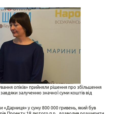
ування опіків» прийняли рішення про збільшення
завдяки залученню значної суми коштів від
 «Дарниця» у суму 800 000 гривень, який був
ерів Проекту 18 лютого п.р., дозволив розширити