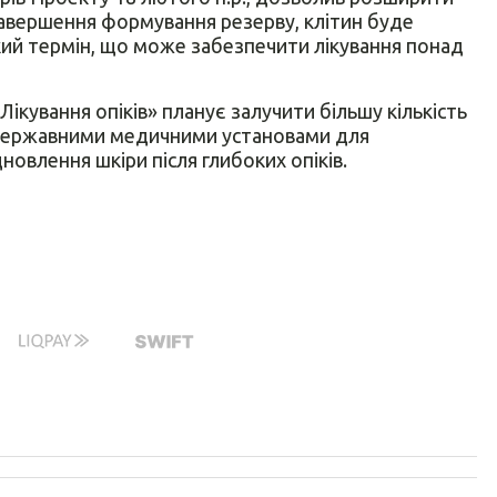
я завершення формування резерву, клітин буде
кий термін, що може забезпечити лікування понад
ікування опіків» планує залучити більшу кількість
з державними медичними установами для
новлення шкіри після глибоких опіків.