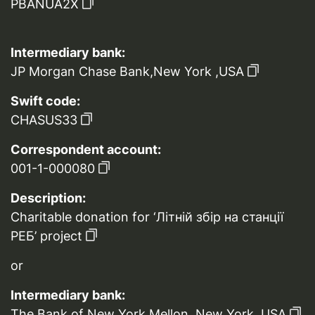
PBANUA2X
Intermediary bank:
JP Morgan Chase Bank,New York ,USA
Swift code:
CHASUS33
Correspondent account:
001-1-000080
Description:
Charitable donation for ‘Літній збір на станції
РЕБ’ project
or
Intermediary bank:
The Bank of New York Mellon, New York, USA