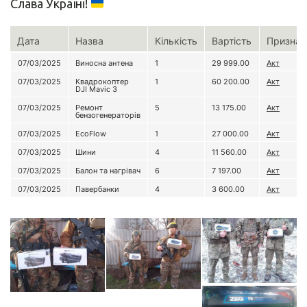
Слава Україні!
Дата
Назва
Кількість
Вартість
Признач
07/03/2025
Виносна антена
1
29 999.00
Акт
07/03/2025
Квадрокоптер
1
60 200.00
Акт
DJI Mavic 3
07/03/2025
Ремонт
5
13 175.00
Акт
бензогенераторів
07/03/2025
EcoFlow
1
27 000.00
Акт
07/03/2025
Шини
4
11 560.00
Акт
07/03/2025
Балон та нагрівач
6
7 197.00
Акт
07/03/2025
Павербанки
4
3 600.00
Акт