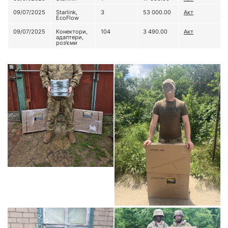
09/07/2025
Starlink,
3
53 000.00
Акт
EcoFlow
09/07/2025
Конектори,
104
3 490.00
Акт
адаптери,
роз'єми