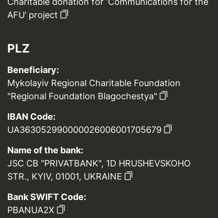
Charitable donation for ‘Communications for the
AFU’ project
PLZ
Beneficiary:
Mykolayiv Regional Charitable Foundation
"Regional Foundation Blagochestya"
IBAN Code:
UA363052990000026006001705679
Name of the bank:
JSC CB "PRIVATBANK", 1D HRUSHEVSKOHO
STR., KYIV, 01001, UKRAINE
Bank SWIFT Code:
PBANUA2X