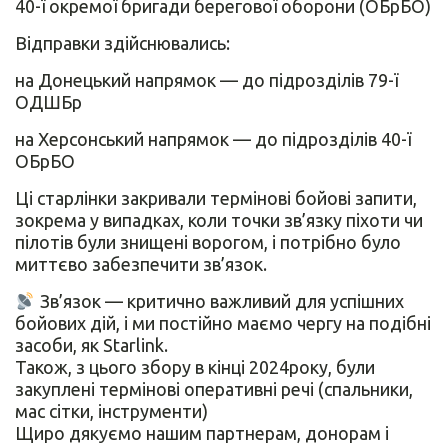
40-ї окремої бригади берегової оборони (ОБрБО)
Відправки здійснювались:
на Донецький напрямок — до підрозділів 79-ї
ОДШБр
на Херсонський напрямок — до підрозділів 40-ї
ОБрБО
Ці старлінки закривали термінові бойові запити,
зокрема у випадках, коли точки зв’язку піхоти чи
пілотів були знищені ворогом, і потрібно було
миттєво забезпечити зв’язок.
Зв’язок — критично важливий для успішних
бойових дій, і ми постійно маємо чергу на подібні
засоби, як Starlink.
Також, з цього збору в кінці 2024року, були
закуплені термінові оперативні речі (спальники,
мас сітки, інструменти)
Щиро дякуємо нашим партнерам, донорам і