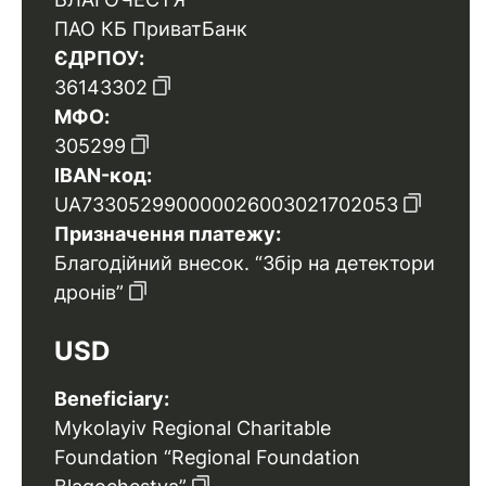
ПАО КБ ПриватБанк
ЄДРПОУ:
36143302
МФО:
305299
IBAN-код:
UA733052990000026003021702053
Призначення платежу:
Благодійний внесок. “Збір на детектори
дронів”
USD
Beneficiary:
Mykolayiv Regional Charitable
Foundation “Regional Foundation