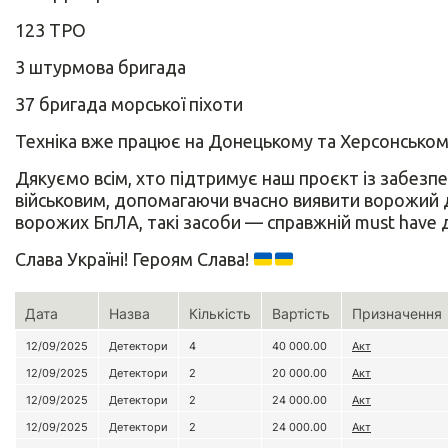
123 ТРО
3 штурмова бригада
37 бригада морської піхоти
Техніка вже працює на Донецькому та Херсонськом
Дякуємо всім, хто підтримує наш проєкт із забез
військовим, допомагаючи вчасно виявити ворожий д
ворожих БпЛА, такі засоби — справжній must have 
Слава Україні! Героям Слава!
Дата
Назва
Кількість
Вартість
Призначення
12/09/2025
Детектори
4
40 000.00
Акт
12/09/2025
Детектори
2
20 000.00
Акт
12/09/2025
Детектори
2
24 000.00
Акт
12/09/2025
Детектори
2
24 000.00
Акт