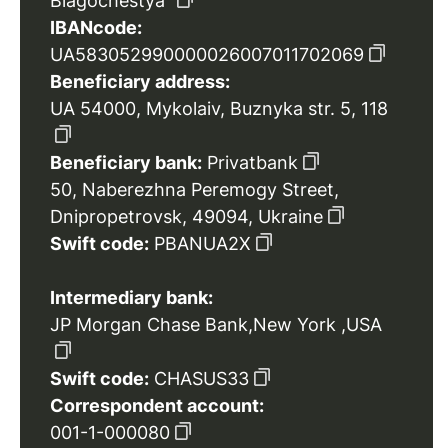
Blagochestya”
IBANcode:
UA583052990000026007011702069
Beneficiary address:
UA 54000, Mykolaiv, Buznyka str. 5, 118
Beneficiary bank:
Privatbank
50, Naberezhna Peremogy Street,
Dnipropetrovsk, 49094, Ukraine
Swift code:
PBANUA2X
Intermediary bank:
JP Morgan Chase Bank,New York ,USA
Swift code:
CHASUS33
Correspondent account:
001-1-000080