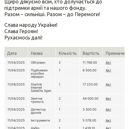
Щиро дякуємо всім, хто долучається до
підтримки армії та нашого фонду.
Разом – сильніші. Разом – до Перемоги!
Слава народу України!
Слава Героям!
Рухаємось далі!
Дата
Назва
Кількість
Вартість
Призначен
11/04/2025
Обігрівач
2
11 798.00
Акт
11/04/2025
Підйомник
1
8 500.00
Акт
коробки
передач
11/04/2025
Starlink
1
17 220.00
Акт
Internet
Satellite 3gen
11/04/2025
Зенітна
2
44 000.00
Акт
тринога
11/04/2025
Детектор
1
3 300.00
Акт
дронів
11/04/2025
Інструменти
2
5 078.00
Акт
11/04/2025
Набір
1
1 439.10
Акт