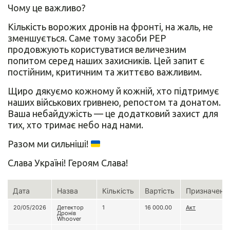
Чому це важливо?
Кількість ворожих дронів на фронті, на жаль, не
зменшується. Саме тому засоби РЕР
продовжують користуватися величезним
попитом серед наших захисників. Цей запит є
постійним, критичним та життєво важливим.
Щиро дякуємо кожному й кожній, хто підтримує
наших військових гривнею, репостом та донатом.
Ваша небайдужість — це додатковий захист для
тих, хто тримає небо над нами.
Разом ми сильніші!
Слава Україні! Героям Слава!
Дата
Назва
Кількість
Вартість
Призначенн
20/05/2026
Детектор
1
16 000.00
Акт
Дронів
Whoover