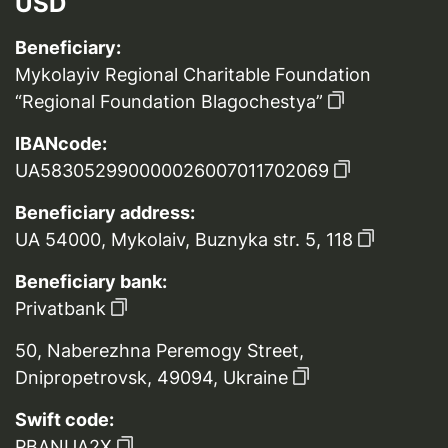
USD
Beneficiary:
Mykolayiv Regional Charitable Foundation
“Regional Foundation Blagochestya”
IBANcode:
UA583052990000026007011702069
Beneficiary address:
UA 54000, Mykolaiv, Buznyka str. 5, 118
Beneficiary bank:
Privatbank
50, Naberezhna Peremogy Street,
Dnipropetrovsk, 49094, Ukraine
Swift code:
PBANUA2X