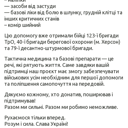
— засоби від застуди
— базові ліки від болю в шлунку, грудній клітці та
інших критичних станів
– комір шийний
Цю допомогу вже отримали бійці 123-ї бригади
ТрО, 40-ї бригади берегової охорони (м. Херсон)
та 79-ї десантно-штурмової бригади.
Тактична медицина та базові препарати — це
речі, які рятують життя. Саме завдяки вашій
підтримці наш проєкт має змогу забезпечувати
військових усім необхідним для першої допомоги
та поліпшення самопочуття на передовій.
Дякуємо кожному, хто донатив, поширював і
підтримував!
Разом ми сильні. Разом ми робимо неможливе.
Рухаємося тільки вперед.
Розум і сила. Слава Україні!