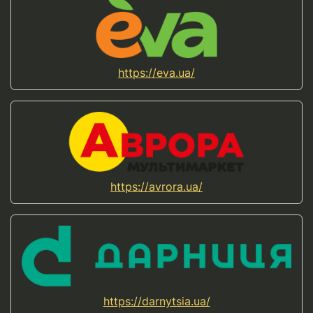
https://eva.ua/
https://avrora.ua/
https://darnytsia.ua/