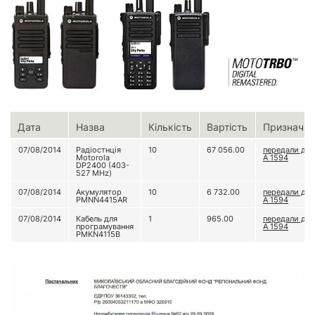
Дата
Назва
Кількість
Вартість
Призначен
07/08/2014
Радіостнція
10
67 056.00
передали до 
Motorola
А 1594
DP2400 (403-
527 MHz)
07/08/2014
Акумулятор
10
6 732.00
передали до 
PMNN4415AR
А 1594
07/08/2014
Кабель для
1
965.00
передали до 
програмування
А 1594
PMKN4115B