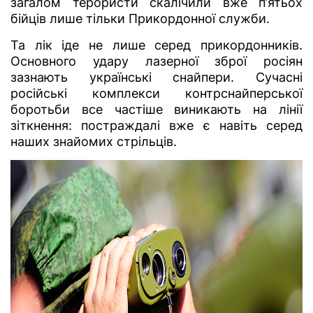
загалом терористи скалічили вже п’ятьох
бійців лише тільки Прикордонної служби.
Та лік іде не лише серед прикордонників.
Основного удару лазерної зброї росіян
зазнають українські снайпери. Сучасні
російські комплекси контрснайперської
боротьби все частіше виникають на лінії
зіткнення: постраждалі вже є навіть серед
наших знайомих стрільців.