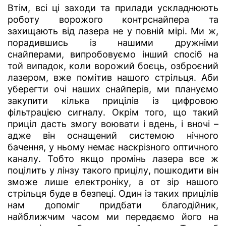
Втім, всі ці заходи та прилади ускладнюють
роботу ворожого контрснайпера та
захищають від лазера не у повній мірі. Ми ж,
порадившись із нашими дружніми
снайперами, випробовуємо інший спосіб на
той випадок, коли ворожий боєць, озброєний
лазером, вже помітив нашого стрільця. Аби
уберегти очі наших снайперів, ми плануємо
закупити кілька прицілів із цифровою
фільтрацією сигналу. Окрім того, що такий
приціл дасть змогу воювати і вдень, і вночі –
адже він оснащений системою нічного
бачення, у ньому немає наскрізного оптичного
каналу. Тобто якщо промінь лазера все ж
поцілить у лінзу такого прицілу, пошкодити він
зможе лише електроніку, а от зір нашого
стрільця буде в безпеці. Один із таких прицілів
нам допоміг придбати благодійник,
найближчим часом ми передаємо його на