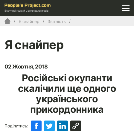
Всеукраїнський центр волонтерів
Я снайпер
Звітність
Я снайпер
02 Жовтня, 2018
Російські окупанти
скалічили ще одного
українського
прикордонника
Поділитись: