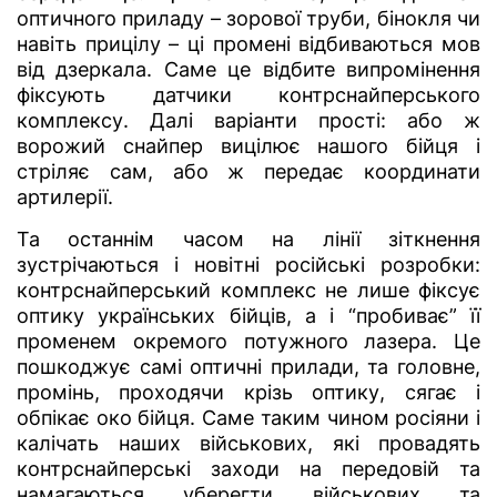
оптичного приладу – зорової труби, бінокля чи
навіть прицілу – ці промені відбиваються мов
від дзеркала. Саме це відбите випромінення
фіксують датчики контрснайперського
комплексу. Далі варіанти прості: або ж
ворожий снайпер вицілює нашого бійця і
стріляє сам, або ж передає координати
артилерії.
Та останнім часом на лінії зіткнення
зустрічаються і новітні російські розробки:
контрснайперський комплекс не лише фіксує
оптику українських бійців, а і “пробиває” її
променем окремого потужного лазера. Це
пошкоджує самі оптичні прилади, та головне,
промінь, проходячи крізь оптику, сягає і
обпікає око бійця. Саме таким чином росіяни і
калічать наших військових, які провадять
контрснайперські заходи на передовій та
намагаються уберегти військових та