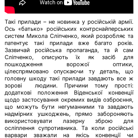
Такі прилади – не новинка у російській армії.
Ось «батько» російських контрснайперських
систем Микола Сліпченко, який розробляє та
патентує такі прилади вже багато років.
Зазвичай російська пропаганда, та й сам
Сліпченко, описують їх як засіб для
пошкодження ворожої оптики,
цілеспрямовано опускаючи ту деталь, що
головну шкоду такі прилади завдають все ж
зорові людини. Причини тому прості:
додаткові положення Віденської конвенції
щодо застосування окремих видів озброєння,
що можуть бути негуманними та завдають
надмірних ушкоджень, прямо забороняють
використовувати лазерну зброю для
осліплення супротивника. Та коли російські
варвари зважали на якісь конвенції чи