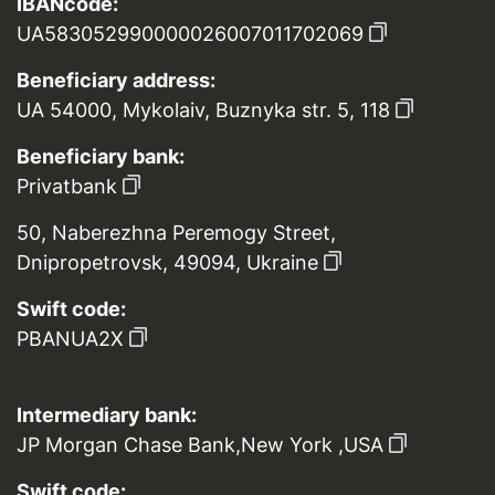
IBANcode:
UA583052990000026007011702069
Beneficiary address:
UA 54000, Mykolaiv, Buznyka str. 5, 118
Beneficiary bank:
Privatbank
50, Naberezhna Peremogy Street,
Dnipropetrovsk, 49094, Ukraine
Swift code:
PBANUA2X
Intermediary bank:
JP Morgan Chase Bank,New York ,USA
Swift code: