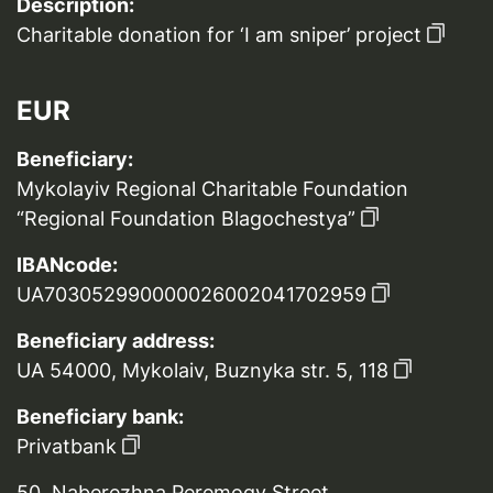
Description:
Charitable donation for ‘I am sniper’ project
EUR
Beneficiary:
Mykolayiv Regional Charitable Foundation
“Regional Foundation Blagochestya”
IBANcode:
UA703052990000026002041702959
Beneficiary address:
UA 54000, Mykolaiv, Buznyka str. 5, 118
Beneficiary bank:
Privatbank
50, Naberezhna Peremogy Street,