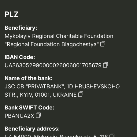
PLZ
Beneficiary:
Mykolayiv Regional Charitable Foundation
"Regional Foundation Blagochestya"
IBAN Code:
UA363052990000026006001705679
Name of the bank:
JSC CB "PRIVATBANK", 1D HRUSHEVSKOHO
STR., KYIV, 01001, UKRAINE
Bank SWIFT Code:
PBANUA2X
Beneficiary address:
UA 54000, Mykolaiv, Buznyka str. 5, 118