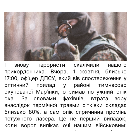
І знову терористи скалічили нашого
прикордонника. Вчора, 1 жовтня, близько
17:00, офіцер ДПСУ, який вів спостереження у
оптичний прилад у районі тимчасово
окупованої Мар’їнки, отримав потужний опік
ока. За словами фахівців, втрата зору
внаслідок термічної травми сітківки складає
близько 80%, а сам опік спричинив промінь
потужного лазера. Це не перший випадок,
коли ворог випікає очі нашим військовим: