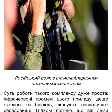
Російський вояк з антиснайперським
оптичним комплексом
Суть роботи такого комплексу дуже проста:
інфрачервоні промені цього приладу, дещо
схожого на бінокль, сканують навколишнє
середовище. Цілком логічно, що від лінзи