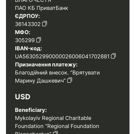
ПАО КБ ПриватБанк
ЄДРПОУ:
36143302
МФО:
305299
IBAN-код:
UA563052990000026006041702881
Призначення платежу:
Благодійний внесок. “Врятувати
Марину Дашкевич”
USD
Beneficiary:
Mykolayiv Regional Charitable
Foundation “Regional Foundation