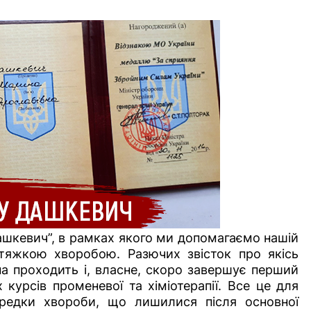
шкевич”, в рамках якого ми допомагаємо нашій
із тяжкою хворобою.
Разючих звісток про якісь
на проходить і, власне, скоро завершує перший
 курсів променевої та хіміотерапії. Все це для
ередки хвороби, що лишилися після основної