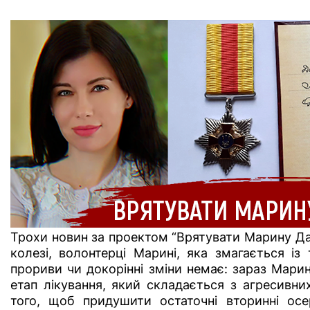
Трохи новин за проектом “Врятувати Марину Да
колезі, волонтерці Марині, яка змагається 
прориви чи докорінні зміни немає: зараз Мари
етап лікування, який складається з агресивних
того, щоб придушити остаточні вторинні ос