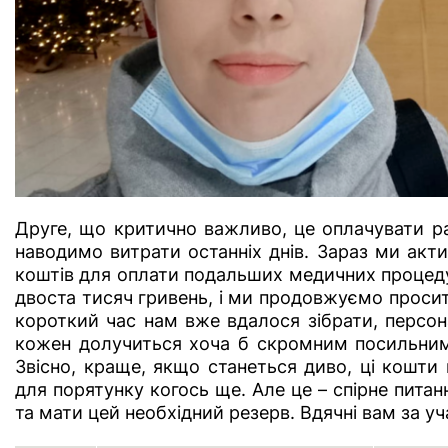
Друге, що критично важливо, це оплачувати рах
наводимо витрати останніх днів. Зараз ми ак
коштів для оплати подальших медичних процеду
двоста тисяч гривень, і ми продовжуємо просити
короткий час нам вже вдалося зібрати, персо
кожен долучиться хоча б скромним посильним
Звісно, краще, якщо станеться диво, ці кошти
для порятунку когось ще. Але це – спірне питан
та мати цей необхідний резерв. Вдячні вам за уч