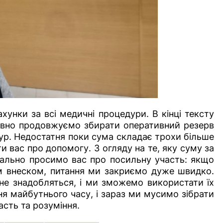
унки за всі медичні процедури. В кінці тексту
тивно продовжуємо збирати оперативний резерв
р. Недостатня поки сума складає трохи більше
 вас про допомогу. З огляду на те, яку суму за
нально просимо вас про посильну участь: якщо
 внеском, питання ми закриємо дуже швидко.
 не знадобляться, і ми зможемо використати їх
ня майбутнього часу, і зараз ми мусимо зібрати
асть та розуміння.