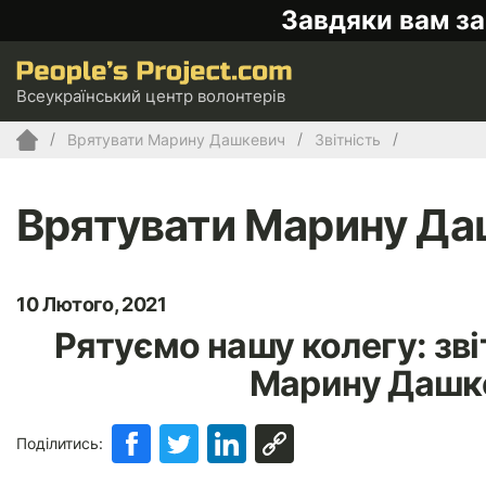
Завдяки вам за
Всеукраїнський центр волонтерів
Врятувати Марину Дашкевич
Звітність
Врятувати Марину Да
10 Лютого, 2021
Рятуємо нашу колегу: зві
Марину Дашке
Поділитись: