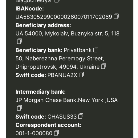
Blagochestya”
IBANcode:
UA583052990000026007011702069
Beneficiary address:
UA 54000, Mykolaiv, Buznyka str. 5, 118
Beneficiary bank:
Privatbank
50, Naberezhna Peremogy Street,
Dnipropetrovsk, 49094, Ukraine
Swift code:
PBANUA2X
Intermediary bank:
JP Morgan Chase Bank,New York ,USA
Swift code:
CHASUS33
Correspondent account:
001-1-000080