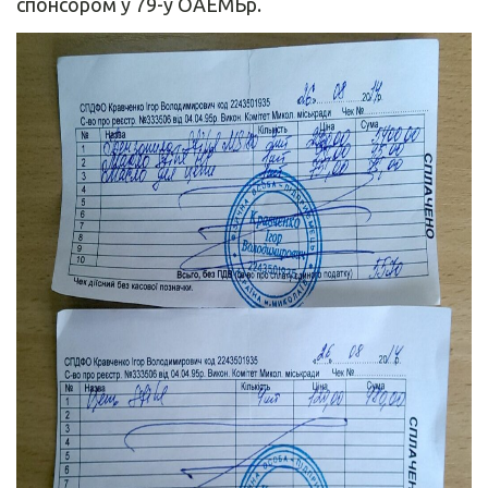
спонсором у 79-у ОАЕМБр.