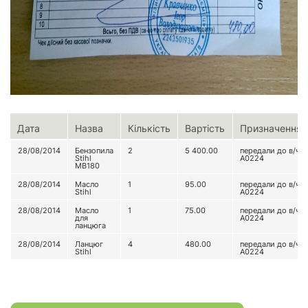
Дата
Назва
Кількість
Вартість
Призначення
28/08/2014
Бензопила
2
5 400.00
передали до в/ч
Stihl
А0224
MB180
28/08/2014
Масло
1
95.00
передали до в/ч
Stihl
А0224
28/08/2014
Масло
1
75.00
передали до в/ч
для
А0224
ланцюга
28/08/2014
Ланцюг
4
480.00
передали до в/ч
Stihl
А0224