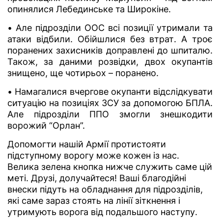
опинялися Лебединське та Широкіне.
• Але підрозділи ООС всі позиції утримали та
атаки відбили. Обійшлися без втрат. А троє
поранених захисників доправлені до шпиталю.
Також, за даними розвідки, двох окупантів
знищено, ще чотирьох – поранено.
• Намагалися вчергове окупанти відслідкувати
ситуацію на позиціях ЗСУ за допомогою БПЛА.
Але підрозділи ППО змогли знешкодити
ворожий “Орлан”.
Допомогти нашій Армії протистояти
підступному ворогу може кожен із нас.
Велика зелена кнопка нижче служить саме цій
меті. Друзі, долучайтеся! Ваші благодійні
внески підуть на обладнання для підрозділів,
які саме зараз стоять на лінії зіткнення і
утримують ворога від подальшого наступу.