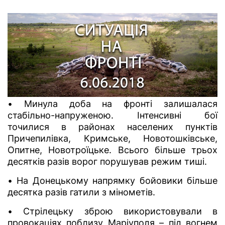
• Минула доба на фронті залишалася
стабільно-напруженою. Інтенсивні бої
точилися в районах населених пунктів
Причепилівка, Кримське, Новотошківське,
Опитне, Новотроїцьке. Всього більше трьох
десятків разів ворог порушував режим тиші.
• На Донецькому напрямку бойовики більше
десятка разів гатили з мінометів.
• Стрілецьку зброю використовували в
провокаціях поблизу Маріуполя – під вогнем