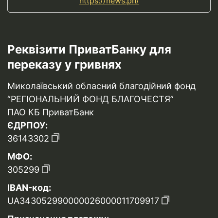
https://news.pn/
Реквізити ПриватБанку для
переказу у гривнях
Миколаївський обласний благодійний фонд
“РЕГІОНАЛЬНИЙ ФОНД БЛАГОЧЕСТЯ”
ПАО КБ ПриватБанк
ЄДРПОУ:
36143302
МФО:
305299
IBAN-код:
UA343052990000026000011709917