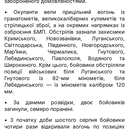
забороненого домовленостями.
• Окупанти вели прицільний вогонь із
гранатометів, великокаліберних кулеметів та
стрілецької зброї, а на окремих напрямках із
озброєння БМП. Обстрілів зазнали захисники
Кримського, Новозванівки, Луганського,
Світлодарська, Південного, Новгородського,
Мар’їнки, Чермалика, Гнутового,
Лебединського, Павлополя, Водяного та
Широкиного. Крім цього, бойовики обстріляли
позиції військових біля Луганського та
Гнутового із 82-мм мінометів, біля
Лебединського — із мінометів калібром 120
мм.
• За даними розвідки, двоє бойовиків
загинули, семеро поранені.
• З початку доби шостого серпня бойовики
чотири рази відкривали вогонь по позиціях