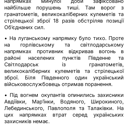
напрямках минулої доби зафіксовано
найбільше порушень тиші. Там ворог з
гранатометів, великокаліберних кулеметів та
стрілецької зброї 18 разів обстріляв позиції
Об’єднаних сил.
• На луганському напрямку було тихо. Проте
на горлівському та світлодарському
напрямках противник відкривав вогонь в
районі населених пунктів Південне та
Світлодарськ із гранатометів,
великокаліберних кулеметів та стрілецької
зброї. Біля Південного один український
військовослужбовець отримав поранення.
• Під вогнем окупантів опинились захисники
Авдіївки, Мар’їнки, Водяного, Широкиного,
Лебединського, Павлополя та Талаківки. На
цих напрямках втрат серед українських
захисників немає.