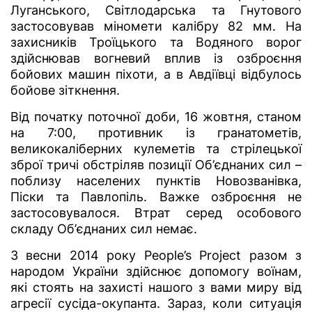
Луганського, Світлодарська та Гнутового
застосовував міномети калібру 82 мм. На
захисників Троїцького та Водяного ворог
здійснював вогневий вплив із озброєння
бойових машин піхоти, а в Авдіївці відбулось
бойове зіткнення.
Від початку поточної доби, 16 жовтня, станом
на 7:00, противник із гранатометів,
великокаліберних кулеметів та стрілецької
зброї тричі обстріляв позиції Об’єднаних сил –
поблизу населених пунктів Новозванівка,
Піски та Павлопіль. Важке озброєння не
застосовувалося. Втрат серед особового
складу Об’єднаних сил немає.
З весни 2014 року People’s Project разом з
народом України здійснює допомогу воїнам,
які стоять на захисті нашого з вами миру від
агресії сусіда-окупанта. Зараз, коли ситуація