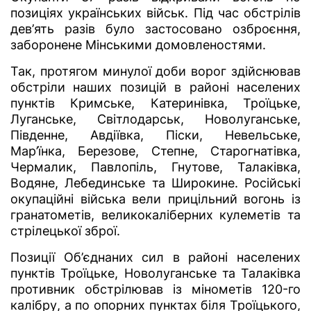
позиціях українських військ. Під час обстрілів
дев’ять разів було застосовано озброєння,
заборонене Мінськими домовленостями.
Так, протягом минулої доби ворог здійснював
обстріли наших позицій в районі населених
пунктів Кримське, Катеринівка, Троїцьке,
Луганське, Світлодарськ, Новолуганське,
Південне, Авдіївка, Піски, Невельське,
Мар’їнка, Березове, Степне, Старогнатівка,
Чермалик, Павлопіль, Гнутове, Талаківка,
Водяне, Лебединське та Широкине. Російські
окупаційні війська вели прицільний вогонь із
гранатометів, великокаліберних кулеметів та
стрілецької зброї.
Позиції Об’єднаних сил в районі населених
пунктів Троїцьке, Новолуганське та Талаківка
противник обстрілював із мінометів 120-го
калібру, а по опорних пунктах біля Троїцького,