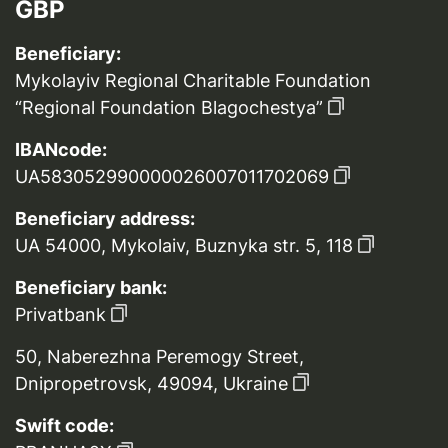
GBP
Beneficiary:
Mykolayiv Regional Charitable Foundation
“Regional Foundation Blagochestya”
IBANcode:
UA583052990000026007011702069
Beneficiary address:
UA 54000, Mykolaiv, Buznyka str. 5, 118
Beneficiary bank:
Privatbank
50, Naberezhna Peremogy Street,
Dnipropetrovsk, 49094, Ukraine
Swift code: