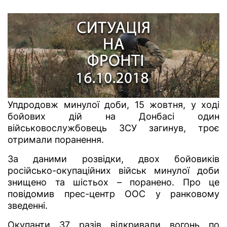
Упдродовж минулої доби, 15 жовтня, у ході
бойових дій на Донбасі один
військовослужбовець ЗСУ загинув, троє
отримали поранення.
За даними розвідки, двох бойовиків
російсько-окупаційних військ минулої доби
знищено та шістьох – поранено. Про це
повідомив прес-центр ООС у ранковому
зведенні.
Окупанти 37 разів відкривали вогонь по