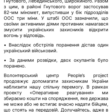
Гнутового, Лебединського, Широкиного. Разом
з цим, в районі Гнутового ворог застосував
82-мм міномет, випустивши у бік підрозділів
ООС три міни. У штабі ООС зазначили, що
своїми активними діями противник намагався
змусити українських захисників відкрити
вогонь у відповідь.
• Внаслідок обстрілів поранення дістав один
український військовий.
• За даними розвідки, двох окупантів було
поранено.
Волонтерський центр People’s project
продовжує допомагати захисникам України
наблизити нашу спільну перемогу. В рамках
проекту «Оперативне реагування» ми
збираємо кошти на спорядження, яке держава
не може або не встигає вчасно надати бійцям,
що стоять на передовій. Долучайтесь, адже в