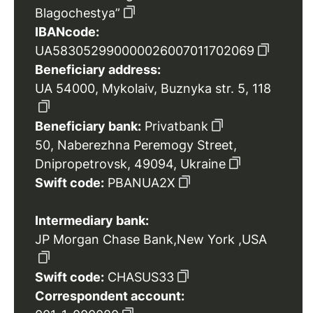
Blagochestya”
IBANcode:
UA583052990000026007011702069
Beneficiary address:
UA 54000, Mykolaiv, Buznyka str. 5, 118
Beneficiary bank:
Privatbank
50, Naberezhna Peremogy Street,
Dnipropetrovsk, 49094, Ukraine
Swift code:
PBANUA2X
Intermediary bank:
JP Morgan Chase Bank,New York ,USA
Swift code:
CHASUS33
Correspondent account: