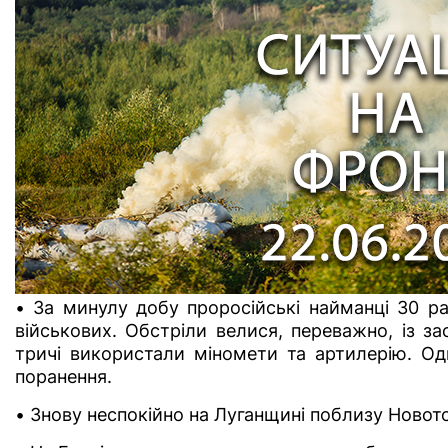
• За минулу добу проросійські найманці 30 ра
військових. Обстріли велися, переважно, із за
тричі використали міномети та артилерію. Од
поранення.
• Знову неспокійно на Луганщині поблизу Новото