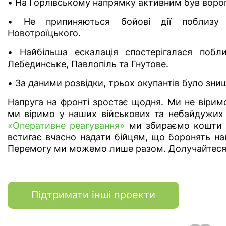
• На Горлівському напрямку активним був ворог
• Не припиняються бойові дії поблизу Ст
Новотроїцького.
• Найбільша ескалація спостерігалася побл
Лебединське, Павлопіль та Гнутове.
• За даними розвідки, трьох окупантів було зни
Напруга на фронті зростає щодня. Ми не вірим
ми віримо у наших військових та небайдужих 
«Оперативне реагування»
ми збираємо кошти н
встигає вчасно надати бійцям, що боронять на
Перемогу ми можемо лише разом. Долучайтеся
Підтримати інші проекти