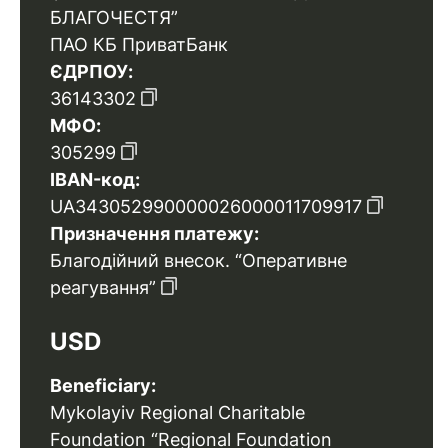
БЛАГОЧЕСТЯ”
ПАО КБ ПриватБанк
ЄДРПОУ:
36143302
МФО:
305299
IBAN-код:
UA343052990000026000011709917
Призначення платежу:
Благодійний внесок. “Оперативне
реагування”
USD
Beneficiary:
Mykolayiv Regional Charitable
Foundation “Regional Foundation