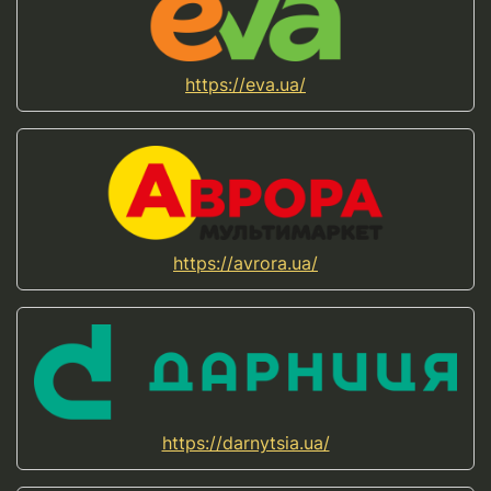
https://eva.ua/
https://avrora.ua/
https://darnytsia.ua/