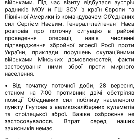
військами. Під час візиту відбулася зустріч
радників МОУ й ГШ ЗСУ із країн Європи та
Північної Америки із командувачем Об’єднаних
сил Сергієм Наєвим. Генерал-лейтенант Наєв
розповів про поточну ситуацію в районі
проведення операції, навів численні
підтвердження збройної агресії Росії проти
України, приклади порушень окупаційними
військами Мінських домовленостей, факти
застосування ними зброї проти мирного
населення.
• Від початку поточної доби, 28 вересня,
станом на 7:00 противник двічі обстріляв
позиції Об’єднаних сил поблизу населеного
пункту Гнутове з великокаліберних кулеметів
та стрілецької зброї. Важке озброєння не
застосовувалося. Втрат серед наших
захисників немає.