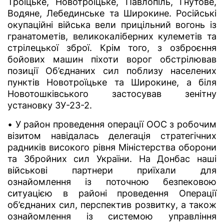
Троїцьке, Новотроїцьке, Павлопіль, Гнутове,
Водяне, Лебединське та Широкине. Російські
окупаційні війська вели прицільний вогонь із
гранатометів, великокаліберних кулеметів та
стрілецької зброї. Крім того, з озброєння
бойових машин піхоти ворог обстрілював
позиції Об’єднаних сил поблизу населених
пунктів Новотроїцьке та Широкине, а біля
Новотошківського застосував зенітну
установку ЗУ-23-2.
• У район проведення операції ООС з робочим
візитом навідалась делегація стратегічних
радників високого рівня Міністерства оборони
та Збройних сил України. На Донбас наші
військові партнери приїхали для
ознайомлення із поточною безпековою
ситуацією в районі проведення Операції
об’єднаних сил, перспектив розвитку, а також
ознайомлення із системою управління