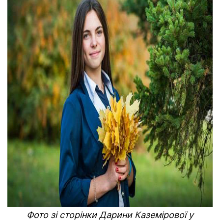
Фото зі сторінки Дарини Каземірової у