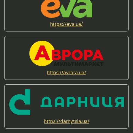
https://eva.ua/
https://avrora.ua/
https://darnytsia.ua/