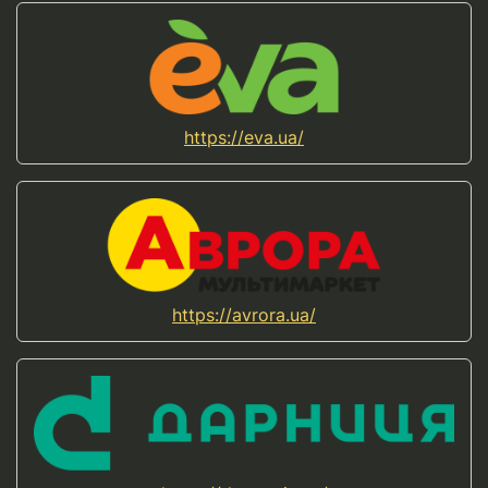
https://eva.ua/
https://avrora.ua/