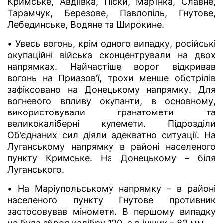
Кримське, Авдіївка, Піски, Мар’їнка, Славне,
Тарамчук, Березове, Павлопіль, Гнутове,
Лебединське, Водяне та Широкине.
• Увесь вогонь, крім одного випадку, російські
окупаційні війська сконцентрували на двох
напрямках. Найчастіше ворог відкривав
вогонь на Приазов’ї, трохи менше обстрілів
зафіксовано на Донецькому напрямку. Для
вогневого впливу окупанти, в основному,
використовували гранатомети та
великокаліберні кулемети. Підрозділи
Об’єднаних сил діяли адекватно ситуації. На
Луганському напрямку в районі населеного
пункту Кримське. На Донецькому – біля
Луганського.
• На Маріупольському напрямку – в районі
населеного пункту Гнутове противник
застосовував міномети. В першому випадку
це була зброя калібру 120, а в інших – 82 мм.